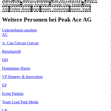
Search
Paid Search Campaigns
Pay Per Click (PPC)
Search
Advertising
Google Analytics
Google Data Studio
Bing
Ads
Online Retail
legal
master_marketing
master_legal
Weitere Personen bei Peak Ace AG
Unternehmen ansehen
AC
A. Can Gürcan Gurcan
Berufsprofil
DH
Dominique Harris
VP Strategy & Innovation
EP
Ecem Parlaöz
Team Lead Paid Media
UK