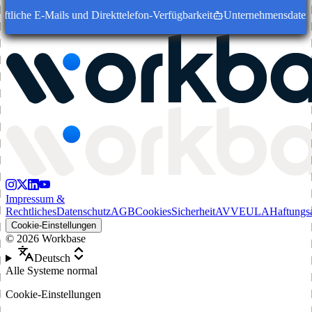
tliche E-Mails und Direkttelefon-Verfügbarkeit
Unternehmensdatensätz
Impressum &
Rechtliches
Datenschutz
AGB
Cookies
Sicherheit
AVV
EULA
Haftungs
Cookie-Einstellungen
©
2026
Workbase
Deutsch
Alle Systeme normal
Cookie-Einstellungen