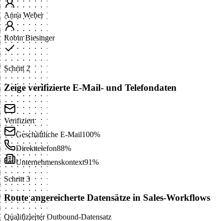
Anna Weber
Robin Biesinger
Schritt 2
Zeige verifizierte E-Mail- und Telefondaten
Verifiziert
Geschäftliche E-Mail
100%
Direkttelefon
88%
Unternehmenskontext
91%
Schritt 3
Route angereicherte Datensätze in Sales-Workflows
Qualifizierter Outbound-Datensatz