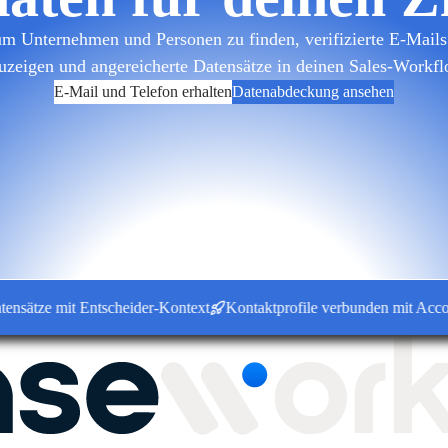
m Unternehmen und Personen zu finden, verifizierte E-Mails 
uzeigen und angereicherte Datensätze in deinen Sales-Workfl
E-Mail und Telefon erhalten
Datenabdeckung ansehen
ze mit Entscheider-Kontext
Kontaktprofile verbunden mit Accounts