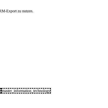
 CRM-Export zu nutzen.
e
master_information_technology