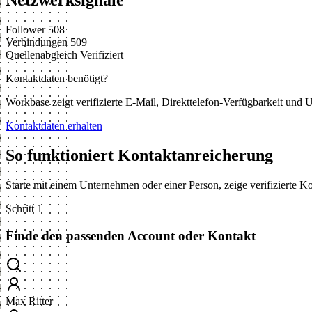
Netzwerksignale
Follower
508
Verbindungen
509
Quellenabgleich
Verifiziert
Kontaktdaten benötigt?
Workbase zeigt verifizierte E-Mail, Direkttelefon-Verfügbarkeit un
Kontaktdaten erhalten
So funktioniert Kontaktanreicherung
Starte mit einem Unternehmen oder einer Person, zeige verifizierte 
Schritt 1
Finde den passenden Account oder Kontakt
Max Ritter