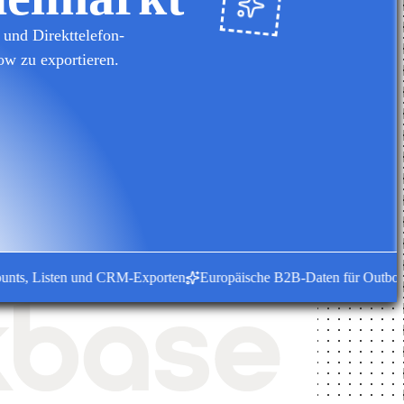
und Direkttelefon-
ow zu exportieren.
, Listen und CRM-Exporten
Europäische B2B-Daten für Outbound-T