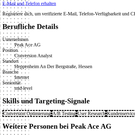
E-Mail und Telefon erhalten
Registriere dich, um verifizierte E-Mail, Telefon-Verfügbarkeit und
Berufliche Details
Unternehmen
Peak Ace AG
Position
Conversion Analyst
Standort
Heppenheim An Der Bergstraße, Hessen
Branche
Internet
Seniorität
mid-level
Skills und Targeting-Signale
Conversion Optimierung
A/B Testing
User Research
Kundenservic
Weitere Personen bei Peak Ace AG