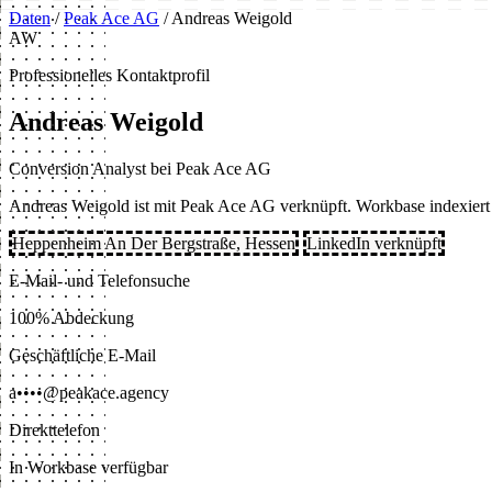
Daten
/
Peak Ace AG
/
Andreas Weigold
AW
Professionelles Kontaktprofil
Andreas Weigold
Conversion Analyst bei Peak Ace AG
Andreas Weigold ist mit Peak Ace AG verknüpft. Workbase indexiert ö
Heppenheim An Der Bergstraße, Hessen
LinkedIn verknüpft
E-Mail- und Telefonsuche
100% Abdeckung
Geschäftliche E-Mail
a••••@peakace.agency
Direkttelefon
In Workbase verfügbar