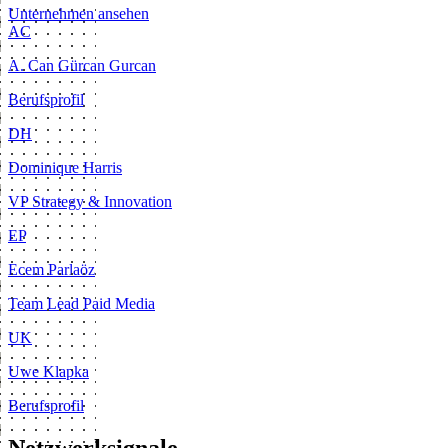
Unternehmen ansehen
AC
A. Can Gürcan Gurcan
Berufsprofil
DH
Dominique Harris
VP Strategy & Innovation
EP
Ecem Parlaöz
Team Lead Paid Media
UK
Uwe Klapka
Berufsprofil