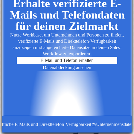
Erhalte verifizierte E-
Mails und Telefondaten
für deinen Zielmarkt
Nutze Workbase, um Unternehmen und Personen zu finden,
verifizierte E-Mails und Direkttelefon-Verfügbarkeit
anzuzeigen und angereicherte Datensätze in deinen Sales-
Workflow zu exportieren.
E-Mail und Telefon erhalten
Datenabdeckung ansehen
tliche E-Mails und Direkttelefon-Verfügbarkeit
Unternehmensdatensät