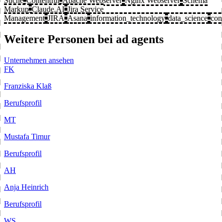
Suche
Contentful
Apache Webserver
Nginx Webserver
Schema
Markup
Claude.AI
Jira Service
Management
JIRA
Asana
information_technology
data_science
con
Weitere Personen bei ad agents
Unternehmen ansehen
FK
Franziska Klaß
Berufsprofil
MT
Mustafa Timur
Berufsprofil
AH
Anja Heinrich
Berufsprofil
WS