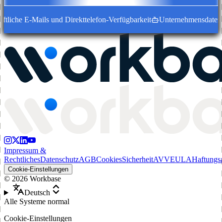
tliche E-Mails und Direkttelefon-Verfügbarkeit
Unternehmensdatensät
Impressum &
Rechtliches
Datenschutz
AGB
Cookies
Sicherheit
AVV
EULA
Haftungs
Cookie-Einstellungen
©
2026
Workbase
Deutsch
Alle Systeme normal
Cookie-Einstellungen