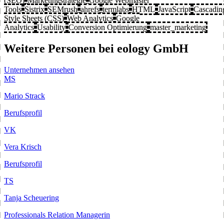
(SEO)
Marketingstrategie
Google Webmaster
Tools
Sistrix
SEMrush
ahrefs
termlabs
HTML
JavaScript
Cascadin
Style Sheets (CSS)
Web Analytics
Google
Analytics
Usability
Conversion Optimierung
master_marketing
Weitere Personen bei eology GmbH
Unternehmen ansehen
MS
Mario Strack
Berufsprofil
VK
Vera Krisch
Berufsprofil
TS
Tanja Scheuering
Professionals Relation Managerin