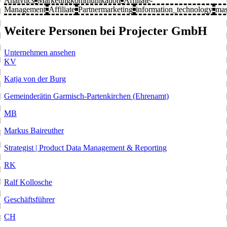
Analytics
Marketingkommunikation
Affiliate-
Management
Affiliate
Partnermarketing
information_technology
mas
Weitere Personen bei Projecter GmbH
Unternehmen ansehen
KV
Katja von der Burg
Gemeinderätin Garmisch-Partenkirchen (Ehrenamt)
MB
Markus Baireuther
Strategist | Product Data Management & Reporting
RK
Ralf Kollosche
Geschäftsführer
CH