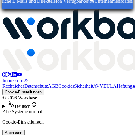
liche E-Mails und Direkttelefon-Verfügbarkeit
Unternehmensdatensätze
Impressum &
Rechtliches
Datenschutz
AGB
Cookies
Sicherheit
AVV
EULA
Haftungs
Cookie-Einstellungen
©
2026
Workbase
Deutsch
Alle Systeme normal
Cookie-Einstellungen
Anpassen