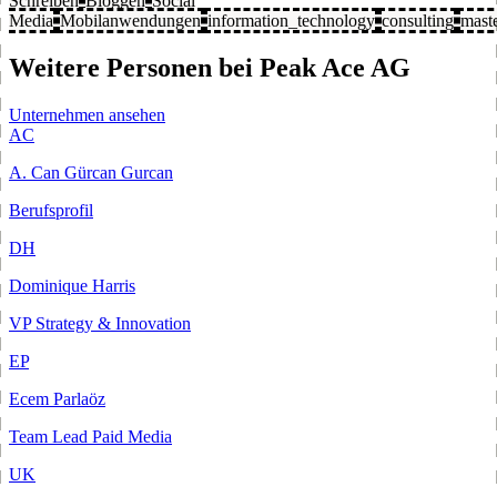
Schreiben
Bloggen
Social
Media
Mobilanwendungen
information_technology
consulting
mast
Weitere Personen bei Peak Ace AG
Unternehmen ansehen
AC
A. Can Gürcan Gurcan
Berufsprofil
DH
Dominique Harris
VP Strategy & Innovation
EP
Ecem Parlaöz
Team Lead Paid Media
UK