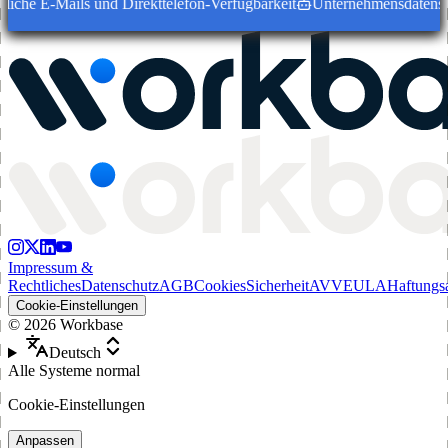
liche E-Mails und Direkttelefon-Verfügbarkeit
Unternehmensdatensätze
Impressum &
Rechtliches
Datenschutz
AGB
Cookies
Sicherheit
AVV
EULA
Haftungs
Cookie-Einstellungen
©
2026
Workbase
Deutsch
Alle Systeme normal
Cookie-Einstellungen
Anpassen