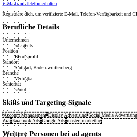
E-Mail und Telefon erhalten
Registriere dich, um verifizierte E-Mail, Telefon-Verfügbarkeit und
Berufliche Details
Unternehmen
ad agents
Position
Berufsprofil
Standort
Stuttgart, Baden-württemberg
Branche
Verfügbar
Seniorität
senior
Skills und Targeting-Signale
Account Management
Display Advertising
Social Media Advertisin
Ads
Facebook Ads
Google Ads
master_marketing
Weitere Personen bei ad agents