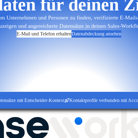
daten für deinen Z
m Unternehmen und Personen zu finden, verifizierte E-Mails 
uzeigen und angereicherte Datensätze in deinen Sales-Workfl
E-Mail und Telefon erhalten
Datenabdeckung ansehen
ze mit Entscheider-Kontext
Kontaktprofile verbunden mit Accounts