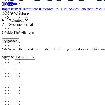
Impressum & Rechtliches
Datenschutz
AGB
Cookies
Sicherheit
AVV
E
©
2026
Workbase
Deutsch
Alle Systeme normal
Cookie-Einstellungen
Anpassen
Wir verwenden Cookies, um deine Erfahrung zu verbessern. Du kann
Sprache