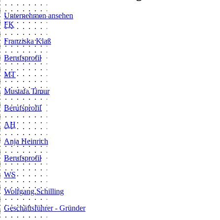
Unternehmen ansehen
FK
Franziska Klaß
Berufsprofil
MT
Mustafa Timur
Berufsprofil
AH
Anja Heinrich
Berufsprofil
WS
Wolfgang Schilling
Geschäftsführer - Gründer