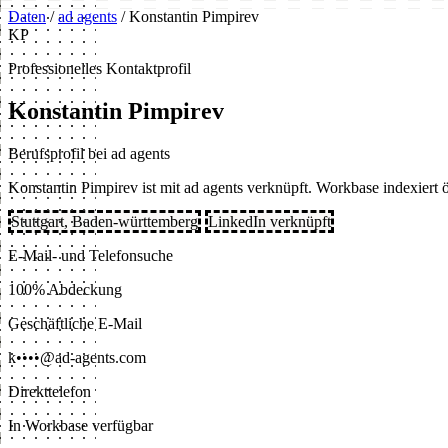
Daten
/
ad agents
/
Konstantin Pimpirev
KP
Professionelles Kontaktprofil
Konstantin Pimpirev
Berufsprofil bei ad agents
Konstantin Pimpirev ist mit ad agents verknüpft. Workbase indexiert 
Stuttgart, Baden-württemberg
LinkedIn verknüpft
E-Mail- und Telefonsuche
100% Abdeckung
Geschäftliche E-Mail
k••••@ad-agents.com
Direkttelefon
In Workbase verfügbar