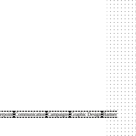
erpoint
Communication
Campaigns
Graphic Design
Banner