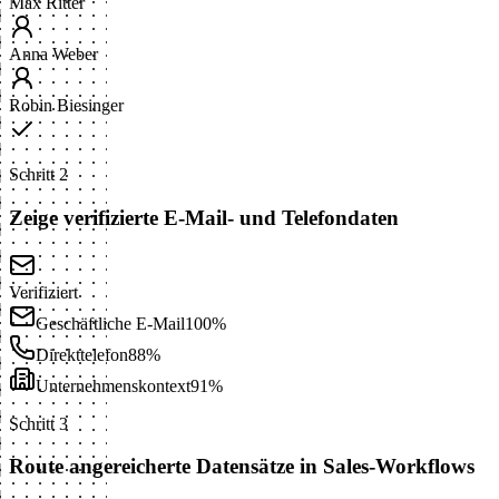
Max Ritter
Anna Weber
Robin Biesinger
Schritt 2
Zeige verifizierte E-Mail- und Telefondaten
Verifiziert
Geschäftliche E-Mail
100%
Direkttelefon
88%
Unternehmenskontext
91%
Schritt 3
Route angereicherte Datensätze in Sales-Workflows