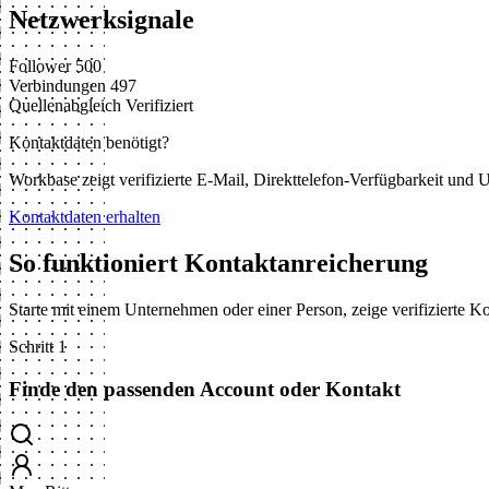
Netzwerksignale
Follower
500
Verbindungen
497
Quellenabgleich
Verifiziert
Kontaktdaten benötigt?
Workbase zeigt verifizierte E-Mail, Direkttelefon-Verfügbarkeit un
Kontaktdaten erhalten
So funktioniert Kontaktanreicherung
Starte mit einem Unternehmen oder einer Person, zeige verifizierte 
Schritt 1
Finde den passenden Account oder Kontakt