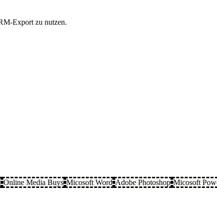
 CRM-Export zu nutzen.
g
Online Media Buys
Micosoft Word
Adobe Photoshop
Micosoft Pow