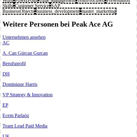
Word
PowerPoint
Time Management
Team-focused
Presentation
Skills
Customer Service
SAP
BusinessObjects
business_development
master_marketing
Weitere Personen bei Peak Ace AG
Unternehmen ansehen
AC
A. Can Gürcan Gurcan
Berufsprofil
DH
Dominique Harris
VP Strategy & Innovation
EP
Ecem Parlaöz
Team Lead Paid Media
UK