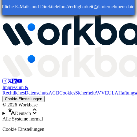
tliche E-Mails und Direkttelefon-Verfügbarkeit
Unternehmensdatensätz
Impressum &
Rechtliches
Datenschutz
AGB
Cookies
Sicherheit
AVV
EULA
Haftungs
Cookie-Einstellungen
©
2026
Workbase
Deutsch
Alle Systeme normal
Cookie-Einstellungen