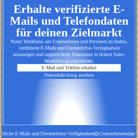
Erhalte verifizierte E-
Mails und Telefondaten
für deinen Zielmarkt
Nutze Workbase, um Unternehmen und Personen zu finden,
verifizierte E-Mails und Direkttelefon-Verfügbarkeit
anzuzeigen und angereicherte Datensätze in deinen Sales-
Workflow zu exportieren.
E-Mail und Telefon erhalten
Datenabdeckung ansehen
tliche E-Mails und Direkttelefon-Verfügbarkeit
Unternehmensdatensätz