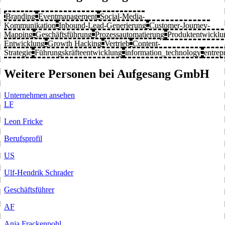
Branding
Eventmanagement
Social-Media-
Kommunikation
Inbound-Lead-Generierung
Customer-Journey-
Mapping
Geschäftsführung
Prozessautomatierung
Produktentwicklu
Entwicklung
Growth Hacking
Vertrieb
Content-
Strategie
Führungskräfteentwicklung
information_technology
entrep
Weitere Personen bei Aufgesang GmbH
Unternehmen ansehen
LF
Leon Fricke
Berufsprofil
US
Ulf-Hendrik Schrader
Geschäftsführer
AF
Anja Frackenpohl