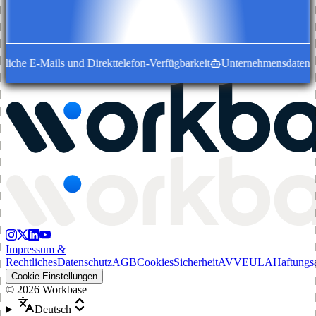
iche E-Mails und Direkttelefon-Verfügbarkeit
Unternehmensdatensätze 
Impressum &
Rechtliches
Datenschutz
AGB
Cookies
Sicherheit
AVV
EULA
Haftungs
Cookie-Einstellungen
©
2026
Workbase
Deutsch