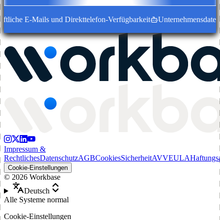
tliche E-Mails und Direkttelefon-Verfügbarkeit
Unternehmensdatensät
Impressum &
Rechtliches
Datenschutz
AGB
Cookies
Sicherheit
AVV
EULA
Haftungs
Cookie-Einstellungen
©
2026
Workbase
Deutsch
Alle Systeme normal
Cookie-Einstellungen