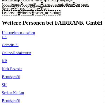
Recherche
Google Analytics
HTML
On-page-
Optimierung
ContentKing
Telecommunications
Customer
Service
Microsoft Office
Team
Leadership
Wireless
master_marketing
Weitere Personen bei FAIRRANK GmbH
Unternehmen ansehen
CS
Cornelia S.
Online-Redakteurin
NB
Nick Brzoska
Berufsprofil
SK
Serkan Kaplan
Berufsprofil