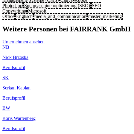
Management-Systeme (CMS)
Canva
Adobe
Photoshop
Suchmaschinenoptimierung (SEO)
SEO
Copywriting
Microsoft
Office
Englisch
media_and_communication
master_marketing
Weitere Personen bei FAIRRANK GmbH
Unternehmen ansehen
NB
Nick Brzoska
Berufsprofil
SK
Serkan Kaplan
Berufsprofil
BW
Boris Wartenberg
Berufsprofil