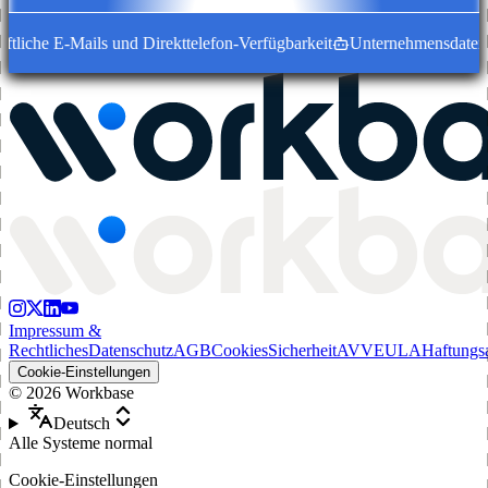
tliche E-Mails und Direkttelefon-Verfügbarkeit
Unternehmensdatensätz
Impressum &
Rechtliches
Datenschutz
AGB
Cookies
Sicherheit
AVV
EULA
Haftungs
Cookie-Einstellungen
©
2026
Workbase
Deutsch
Alle Systeme normal
Cookie-Einstellungen