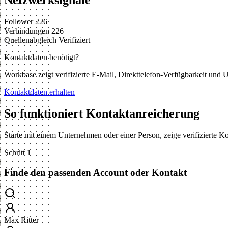
Netzwerksignale
Follower
226
Verbindungen
226
Quellenabgleich
Verifiziert
Kontaktdaten benötigt?
Workbase zeigt verifizierte E-Mail, Direkttelefon-Verfügbarkeit un
Kontaktdaten erhalten
So funktioniert Kontaktanreicherung
Starte mit einem Unternehmen oder einer Person, zeige verifizierte 
Schritt 1
Finde den passenden Account oder Kontakt
Max Ritter