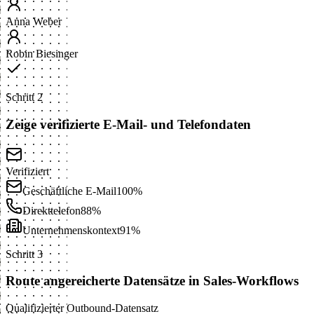
Anna Weber
Robin Biesinger
Schritt 2
Zeige verifizierte E-Mail- und Telefondaten
Verifiziert
Geschäftliche E-Mail
100%
Direkttelefon
88%
Unternehmenskontext
91%
Schritt 3
Route angereicherte Datensätze in Sales-Workflows
Qualifizierter Outbound-Datensatz