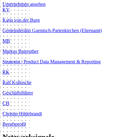
Unternehmen ansehen
KV
Katja von der Burg
Gemeinderätin Garmisch-Partenkirchen (Ehrenamt)
MB
Markus Baireuther
Strategist | Product Data Management & Reporting
RK
Ralf Kollosche
Geschäftsführer
CH
Christin Hildebrandt
Berufsprofil