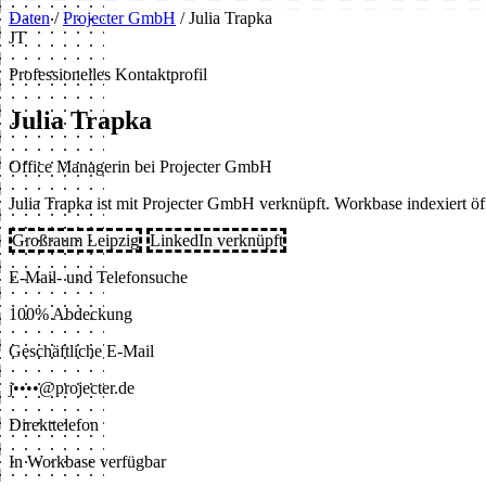
Daten
/
Projecter GmbH
/
Julia Trapka
JT
Professionelles Kontaktprofil
Julia Trapka
Office Managerin bei Projecter GmbH
Julia Trapka ist mit Projecter GmbH verknüpft. Workbase indexiert öf
Großraum Leipzig
LinkedIn verknüpft
E-Mail- und Telefonsuche
100% Abdeckung
Geschäftliche E-Mail
j••••@projecter.de
Direkttelefon
In Workbase verfügbar