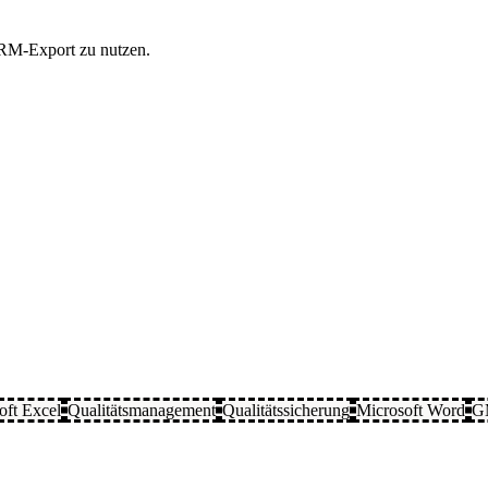
 CRM-Export zu nutzen.
oft Excel
Qualitätsmanagement
Qualitätssicherung
Microsoft Word
G