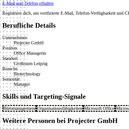
E-Mail und Telefon erhalten
Registriere dich, um verifizierte E-Mail, Telefon-Verfügbarkeit und
Berufliche Details
Unternehmen
Projecter GmbH
Position
Office Managerin
Standort
Großraum Leipzig
Branche
Biotechnology
Seniorität
Manager
Skills und Targeting-Signale
Büromanagement
Organisationsfähigkeiten
Microsoft Office
Micros
Weitere Personen bei Projecter GmbH