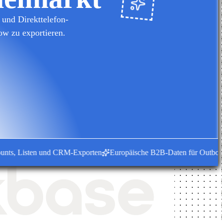
und Direkttelefon-
ow zu exportieren.
, Listen und CRM-Exporten
Europäische B2B-Daten für Outbound-T