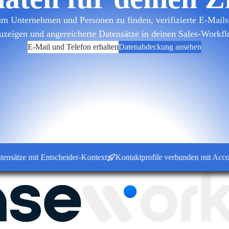
m Unternehmen und Personen zu finden, verifizierte E-Mails 
uzeigen und angereicherte Datensätze in deinen Sales-Workfl
E-Mail und Telefon erhalten
Datenabdeckung ansehen
ze mit Entscheider-Kontext
Kontaktprofile verbunden mit Accounts