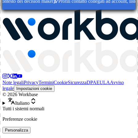
ntesto dei decision maker
Profili contatto collegati ad account, liste
Note legali
Privacy
Termini
Cookie
Sicurezza
DPA
EULA
Avviso
legale
Impostazioni cookie
©
2026
Workbase
Italiano
Tutti i sistemi normali
Preferenze cookie
Personalizza