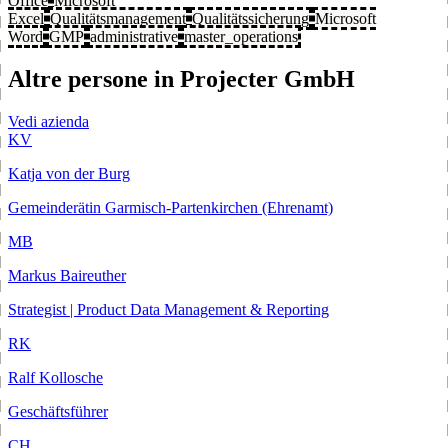
Office
Microsoft
Excel
Qualitätsmanagement
Qualitätssicherung
Microsoft
Word
GMP
administrative
master_operations
Altre persone in Projecter GmbH
Vedi azienda
KV
Katja von der Burg
Gemeinderätin Garmisch-Partenkirchen (Ehrenamt)
MB
Markus Baireuther
Strategist | Product Data Management & Reporting
RK
Ralf Kollosche
Geschäftsführer
CH