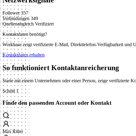
Netzwerksignale
Follower
357
Verbindungen
349
Quellenabgleich
Verifiziert
Kontaktdaten benötigt?
Workbase zeigt verifizierte E-Mail, Direkttelefon-Verfügbarkeit un
Kontaktdaten erhalten
So funktioniert Kontaktanreicherung
Starte mit einem Unternehmen oder einer Person, zeige verifizierte 
Schritt 1
Finde den passenden Account oder Kontakt
Max Ritter