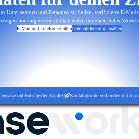
m Unternehmen und Personen zu finden, verifizierte E-Mails 
uzeigen und angereicherte Datensätze in deinen Sales-Workfl
E-Mail und Telefon erhalten
Datenabdeckung ansehen
ze mit Entscheider-Kontext
Kontaktprofile verbunden mit Accounts