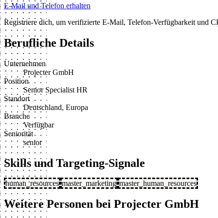
E-Mail und Telefon erhalten
Registriere dich, um verifizierte E-Mail, Telefon-Verfügbarkeit und
Berufliche Details
Unternehmen
Projecter GmbH
Position
Senior Specialist HR
Standort
Deutschland, Europa
Branche
Verfügbar
Seniorität
senior
Skills und Targeting-Signale
human_resources
master_marketing
master_human_resources
Weitere Personen bei Projecter GmbH