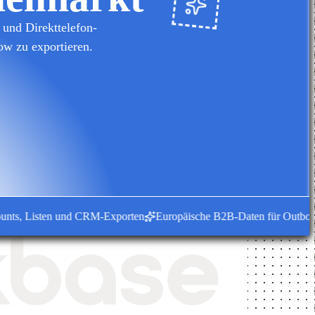
und Direkttelefon-
ow zu exportieren.
, Listen und CRM-Exporten
Europäische B2B-Daten für Outbound-T