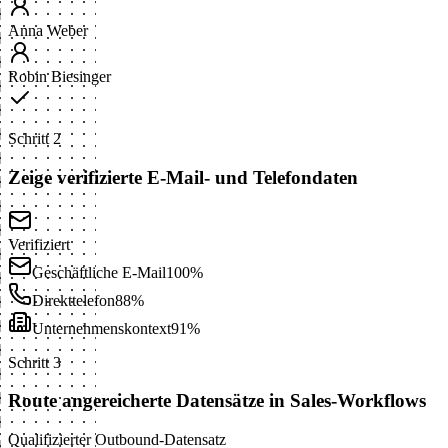
Anna Weber
Robin Biesinger
Schritt 2
Zeige verifizierte E-Mail- und Telefondaten
Verifiziert
Geschäftliche E-Mail
100%
Direkttelefon
88%
Unternehmenskontext
91%
Schritt 3
Route angereicherte Datensätze in Sales-Workflows
Qualifizierter Outbound-Datensatz