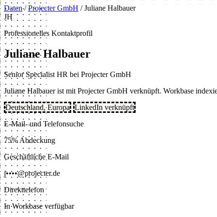
Daten
/
Projecter GmbH
/
Juliane Halbauer
JH
Professionelles Kontaktprofil
Juliane Halbauer
Senior Specialist HR bei Projecter GmbH
Juliane Halbauer ist mit Projecter GmbH verknüpft. Workbase indexie
Deutschland, Europa
LinkedIn verknüpft
E-Mail- und Telefonsuche
75% Abdeckung
Geschäftliche E-Mail
j••••@projecter.de
Direkttelefon
In Workbase verfügbar