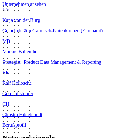
Unternehmen ansehen
KV
Katja von der Burg
Gemeinderätin Garmisch-Partenkirchen (Ehrenamt)
MB
Markus Baireuther
Strategist | Product Data Management & Reporting
RK
Ralf Kollosche
Geschäftsführer
CH
Christin Hildebrandt
Berufsprofil