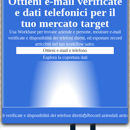
Ottieni e-mail verificate
e dati telefonici per il
tuo mercato target
Usa Workbase per trovare aziende e persone, mostrare e-mail
verificate e disponibilità dei telefoni diretti, ed esportare record
arricchiti nel tuo workflow sales.
Ottieni e-mail e telefono
Esplora la copertura dati
verificate e disponibilità dei telefoni diretti
Record aziendali arricchit