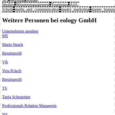
365
Werbung
Soziale
Medien
Wissensmanagement
Tourismus
AdA-
Schein
media_and_communication
master_marketing
master_human
Weitere Personen bei eology GmbH
Unternehmen ansehen
MS
Mario Strack
Berufsprofil
VK
Vera Krisch
Berufsprofil
TS
Tanja Scheuering
Professionals Relation Managerin
NS