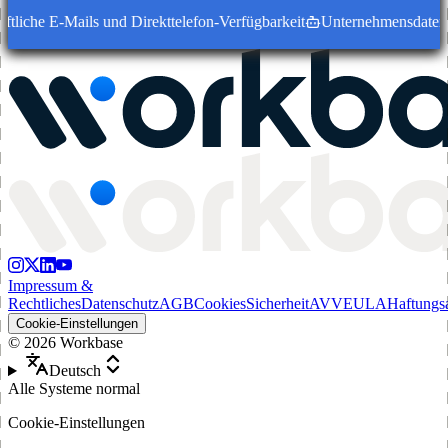
tliche E-Mails und Direkttelefon-Verfügbarkeit
Unternehmensdatensätz
Impressum &
Rechtliches
Datenschutz
AGB
Cookies
Sicherheit
AVV
EULA
Haftungs
Cookie-Einstellungen
©
2026
Workbase
Deutsch
Alle Systeme normal
Cookie-Einstellungen