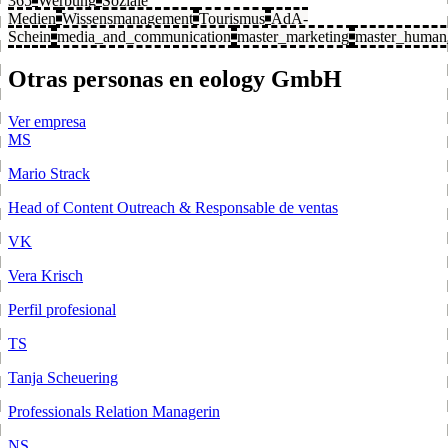
365
Werbung
Soziale
Medien
Wissensmanagement
Tourismus
AdA-
Schein
media_and_communication
master_marketing
master_human
Otras personas en eology GmbH
Ver empresa
MS
Mario Strack
Head of Content Outreach & Responsable de ventas
VK
Vera Krisch
Perfil profesional
TS
Tanja Scheuering
Professionals Relation Managerin
NS