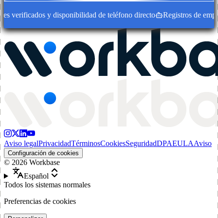
 verificados y disponibilidad de teléfono directo
Registros de empres
Aviso legal
Privacidad
Términos
Cookies
Seguridad
DPA
EULA
Aviso
Configuración de cookies
©
2026
Workbase
Español
Todos los sistemas normales
Preferencias de cookies