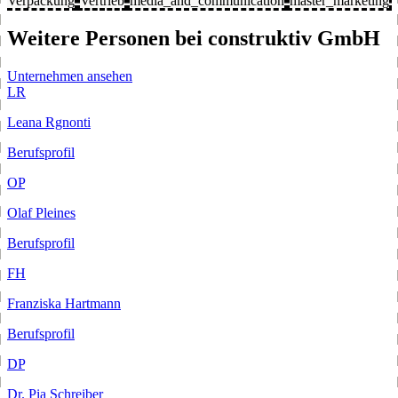
Verpackung
Vertrieb
media_and_communication
master_marketing
Weitere Personen bei construktiv GmbH
Unternehmen ansehen
LR
Leana Rgnonti
Berufsprofil
OP
Olaf Pleines
Berufsprofil
FH
Franziska Hartmann
Berufsprofil
DP
Dr. Pia Schreiber