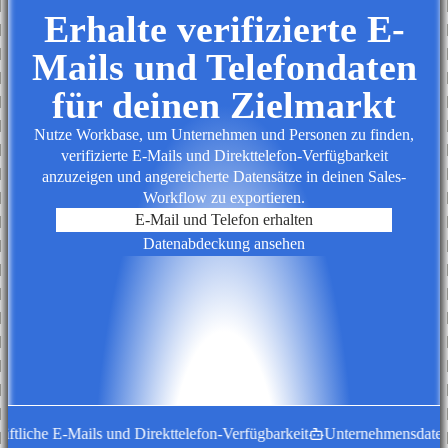
Erhalte verifizierte E-
Mails und Telefondaten
für deinen Zielmarkt
Nutze Workbase, um Unternehmen und Personen zu finden,
verifizierte E-Mails und Direkttelefon-Verfügbarkeit
anzuzeigen und angereicherte Datensätze in deinen Sales-
Workflow zu exportieren.
E-Mail und Telefon erhalten
Datenabdeckung ansehen
ftliche E-Mails und Direkttelefon-Verfügbarkeit
Unternehmensdatensät