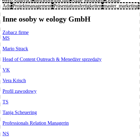
Web Analytics
Betriebswirtschaft
Agile Methoden
Google
Ads
Projektmanagement
Präsentationsfertigkeiten
master_marketing
Inne osoby w eology GmbH
Zobacz firmę
MS
Mario Strack
Head of Content Outreach & Menedżer sprzedaży
VK
Vera Krisch
Profil zawodowy
TS
Tanja Scheuering
Professionals Relation Managerin
NS