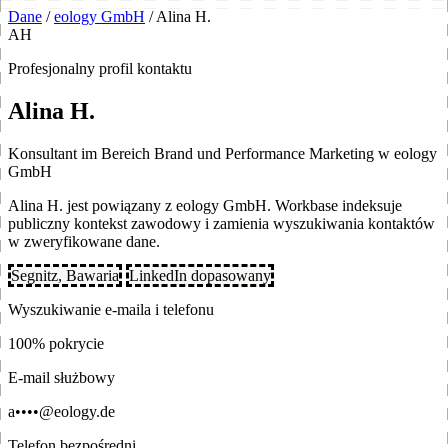
Dane
/
eology GmbH
/
Alina H.
AH
Profesjonalny profil kontaktu
Alina H.
Konsultant im Bereich Brand und Performance Marketing w eology
GmbH
Alina H. jest powiązany z eology GmbH. Workbase indeksuje
publiczny kontekst zawodowy i zamienia wyszukiwania kontaktów
w zweryfikowane dane.
Segnitz, Bawaria
LinkedIn dopasowany
Wyszukiwanie e-maila i telefonu
100% pokrycie
E-mail służbowy
a••••@eology.de
Telefon bezpośredni