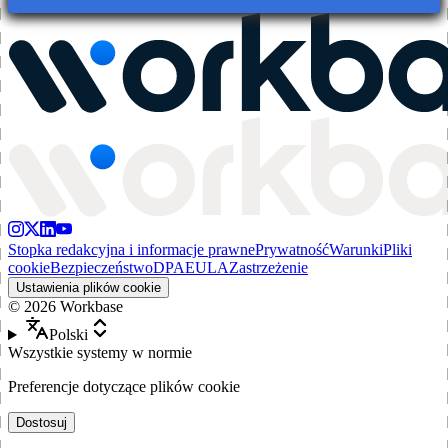
Stopka redakcyjna i informacje prawne
Prywatność
Warunki
Pliki
cookie
Bezpieczeństwo
DPA
EULA
Zastrzeżenie
Ustawienia plików cookie
©
2026
Workbase
Polski
Wszystkie systemy w normie
Preferencje dotyczące plików cookie
Dostosuj