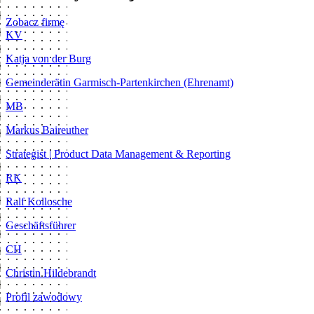
Zobacz firmę
KV
Katja von der Burg
Gemeinderätin Garmisch-Partenkirchen (Ehrenamt)
MB
Markus Baireuther
Strategist | Product Data Management & Reporting
RK
Ralf Kollosche
Geschäftsführer
CH
Christin Hildebrandt
Profil zawodowy