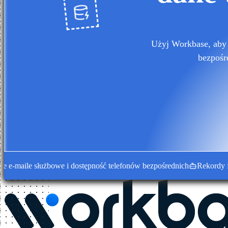
Użyj Workbase, aby 
bezpośr
ile służbowe i dostępność telefonów bezpośrednich
Rekordy firm w