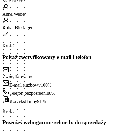
Max Ritter
Anna Weber
Robin Biesinger
Krok 2
Pokaż zweryfikowany e-mail i telefon
Zweryfikowano
E-mail służbowy
100%
Telefon bezpośredni
88%
Kontekst firmy
91%
Krok 3
Przenieś wzbogacone rekordy do sprzedaży