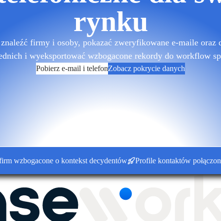
rynku
znaleźć firmy i osoby, pokazać zweryfikowane e-maile oraz 
ednich i wyeksportować wzbogacone rekordy do workflow sp
Pobierz e-mail i telefon
Zobacz pokrycie danych
zbogacone o kontekst decydentów
Profile kontaktów połączone z k