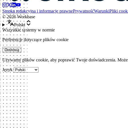
Stopka redakcyjna i informacje prawne
Prywatność
Warunki
Pliki cook
©
2026
Workbase
Polski
Wszystkie systemy w normie
Preferencje dotyczące plików cookie
Dostosuj
Używamy plików cookie, aby poprawić Twoje doświadczenia. Możesz
Język