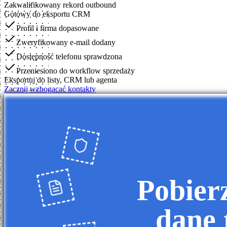
Zakwalifikowany rekord outbound
Gotowy do eksportu CRM
Profil i firma dopasowane
Zweryfikowany e-mail dodany
Dostępność telefonu sprawdzona
Przeniesiono do workflow sprzedaży
Eksportuj do listy, CRM lub agenta
Zacznij wzbogacać kontakty
Pobier
dane 