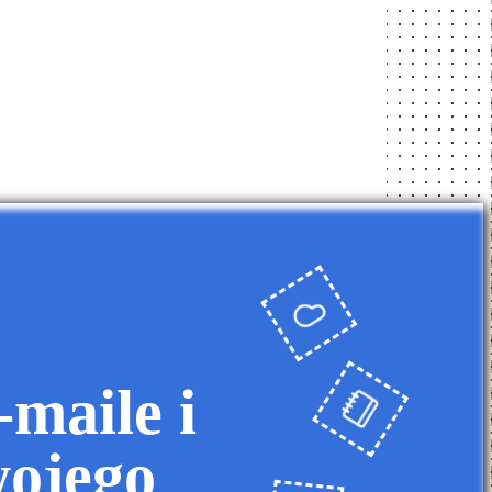
maile i
wojego