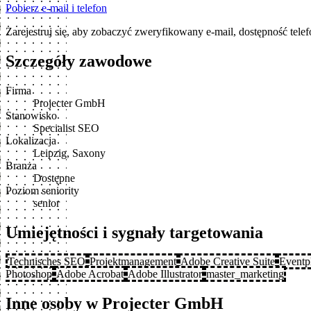
Pobierz e-mail i telefon
Zarejestruj się, aby zobaczyć zweryfikowany e-mail, dostępność tele
Szczegóły zawodowe
Firma
Projecter GmbH
Stanowisko
Specialist SEO
Lokalizacja
Leipzig, Saxony
Branża
Dostępne
Poziom seniority
senior
Umiejętności i sygnały targetowania
Technisches SEO
Projektmanagement
Adobe Creative Suite
Eventp
Photoshop
Adobe Acrobat
Adobe Illustrator
master_marketing
Inne osoby w Projecter GmbH