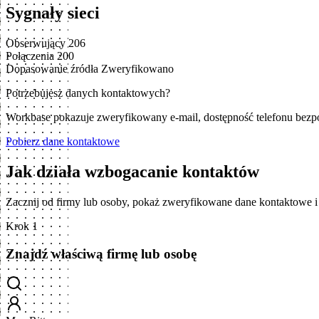
Sygnały sieci
Obserwujący
206
Połączenia
200
Dopasowanie źródła
Zweryfikowano
Potrzebujesz danych kontaktowych?
Workbase pokazuje zweryfikowany e-mail, dostępność telefonu bezp
Pobierz dane kontaktowe
Jak działa wzbogacanie kontaktów
Zacznij od firmy lub osoby, pokaż zweryfikowane dane kontaktowe 
Krok 1
Znajdź właściwą firmę lub osobę