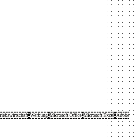
riebswirtschaft
Werbung
Microsoft Office
Microsoft Excel
Adobe