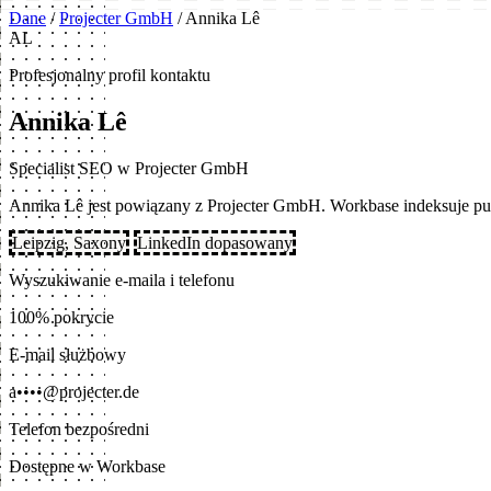
Dane
/
Projecter GmbH
/
Annika Lê
AL
Profesjonalny profil kontaktu
Annika Lê
Specialist SEO w Projecter GmbH
Annika Lê jest powiązany z Projecter GmbH. Workbase indeksuje p
Leipzig, Saxony
LinkedIn dopasowany
Wyszukiwanie e-maila i telefonu
100% pokrycie
E-mail służbowy
a••••@projecter.de
Telefon bezpośredni
Dostępne w Workbase