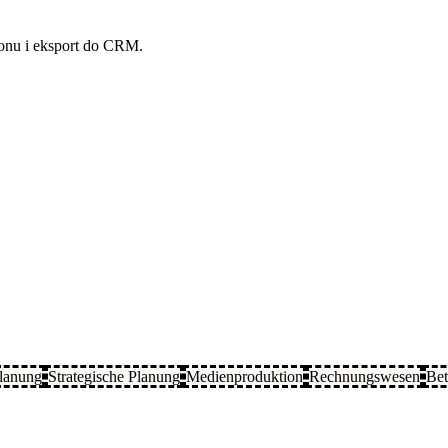
fonu i eksport do CRM.
lanung
Strategische Planung
Medienproduktion
Rechnungswesen
Bet