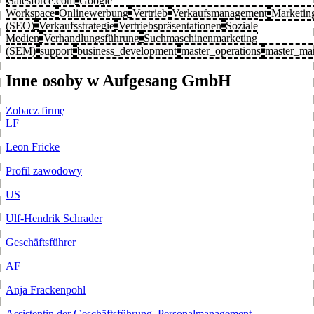
Salesforce.com
Google
Workspace
Onlinewerbung
Vertrieb
Verkaufsmanagement
Marketing
(SEO)
Verkaufsstrategie
Vertriebspräsentationen
Soziale
Medien
Verhandlungsführung
Suchmaschinenmarketing
(SEM)
support
business_development
master_operations
master_mar
Inne osoby w Aufgesang GmbH
Zobacz firmę
LF
Leon Fricke
Profil zawodowy
US
Ulf-Hendrik Schrader
Geschäftsführer
AF
Anja Frackenpohl
Assistentin der Geschäftsführung, Personalmanagement