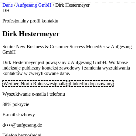
Dane
/
Aufgesang GmbH
/
Dirk Hestermeyer
DH
Profesjonalny profil kontaktu
Dirk Hestermeyer
Senior New Business & Customer Success Menedżer w Aufgesang
GmbH
Dirk Hestermeyer jest powiązany z Aufgesang GmbH. Workbase
indeksuje publiczny kontekst zawodowy i zamienia wyszukiwania
kontaktów w zweryfikowane dane.
Werther, North Rhine-westphalia
LinkedIn dopasowany
Wyszukiwanie e-maila i telefonu
88% pokrycie
E-mail służbowy
d••••@aufgesang.de
Telefon bezpośredni