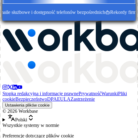
e służbowe i dostępność telefonów bezpośrednich
Rekordy firm wz
Stopka redakcyjna i informacje prawne
Prywatność
Warunki
Pliki
cookie
Bezpieczeństwo
DPA
EULA
Zastrzeżenie
Ustawienia plików cookie
©
2026
Workbase
Polski
Wszystkie systemy w normie
Preferencje dotyczące plików cookie