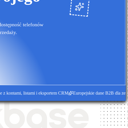
dostępność telefonów
rzedaży.
ontami, listami i eksportem CRM
Europejskie dane B2B dla zespołó