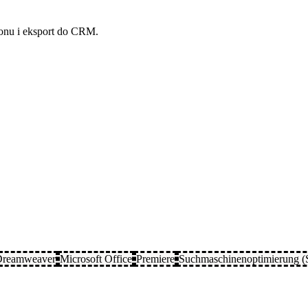
fonu i eksport do CRM.
Dreamweaver
Microsoft Office
Premiere
Suchmaschinenoptimierung 