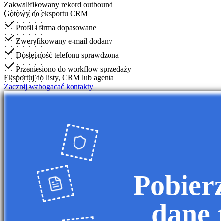
Zakwalifikowany rekord outbound
Gotowy do eksportu CRM
Profil i firma dopasowane
Zweryfikowany e-mail dodany
Dostępność telefonu sprawdzona
Przeniesiono do workflow sprzedaży
Eksportuj do listy, CRM lub agenta
Zacznij wzbogacać kontakty
Pobier
dane 