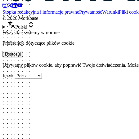
Stopka redakcyjna i informacje prawne
Prywatność
Warunki
Pliki cook
©
2026
Workbase
Polski
Wszystkie systemy w normie
Preferencje dotyczące plików cookie
Dostosuj
Używamy plików cookie, aby poprawić Twoje doświadczenia. Możesz
Język