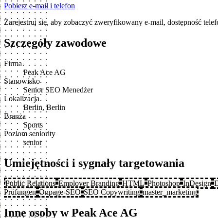
Pobierz e-mail i telefon
Zarejestruj się, aby zobaczyć zweryfikowany e-mail, dostępność tele
Szczegóły zawodowe
Firma
Peak Ace AG
Stanowisko
Senior SEO Menedżer
Lokalizacja
Berlin, Berlin
Branża
Sports
Poziom seniority
senior
Umiejętności i sygnały targetowania
Public Relations
Employer Branding
HTML
Photoshop
InDesign
Prüfungen
Onpage-SEO
SEO Copywriting
master_marketing
Inne osoby w Peak Ace AG