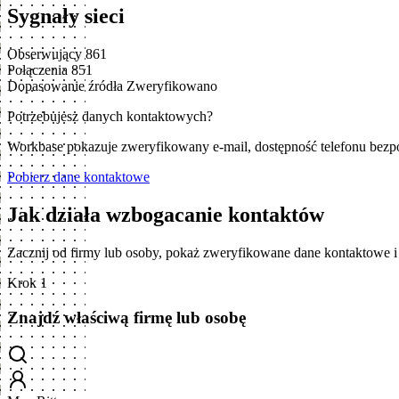
Sygnały sieci
Obserwujący
861
Połączenia
851
Dopasowanie źródła
Zweryfikowano
Potrzebujesz danych kontaktowych?
Workbase pokazuje zweryfikowany e-mail, dostępność telefonu bezp
Pobierz dane kontaktowe
Jak działa wzbogacanie kontaktów
Zacznij od firmy lub osoby, pokaż zweryfikowane dane kontaktowe 
Krok 1
Znajdź właściwą firmę lub osobę