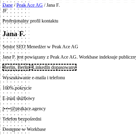
Dane
/
Peak Ace AG
/
Jana F.
JF
Profesjonalny profil kontaktu
Jana F.
Senior SEO Menedżer w Peak Ace AG
Jana F. jest powiązany z Peak Ace AG. Workbase indeksuje public
Berlin, Berlin
LinkedIn dopasowany
Wyszukiwanie e-maila i telefonu
100% pokrycie
E-mail służbowy
j••••@peakace.agency
Telefon bezpośredni
Dostępne w Workbase