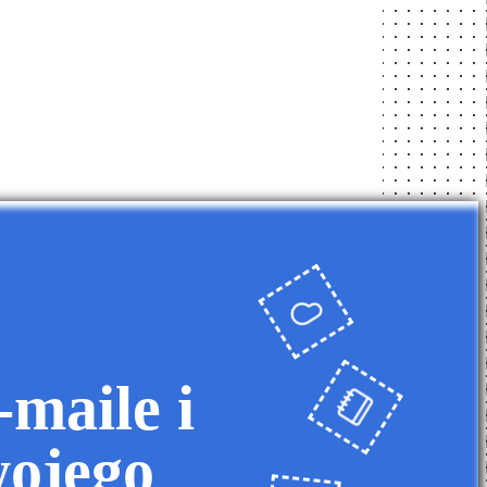
maile i
wojego