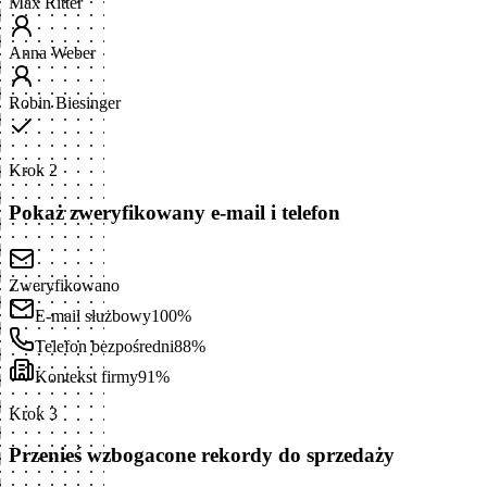
Max Ritter
Anna Weber
Robin Biesinger
Krok 2
Pokaż zweryfikowany e-mail i telefon
Zweryfikowano
E-mail służbowy
100%
Telefon bezpośredni
88%
Kontekst firmy
91%
Krok 3
Przenieś wzbogacone rekordy do sprzedaży