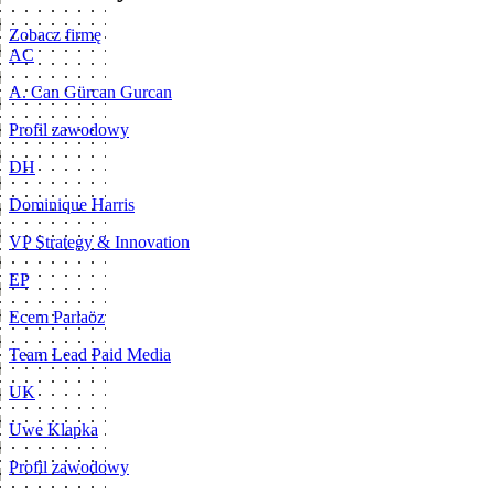
Zobacz firmę
AC
A. Can Gürcan Gurcan
Profil zawodowy
DH
Dominique Harris
VP Strategy & Innovation
EP
Ecem Parlaöz
Team Lead Paid Media
UK
Uwe Klapka
Profil zawodowy