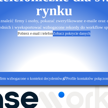
rynku
znaleźć firmy i osoby, pokazać zweryfikowane e-maile oraz 
ednich i wyeksportować wzbogacone rekordy do workflow sp
Pobierz e-mail i telefon
Zobacz pokrycie danych
wzbogacone o kontekst decydentów
Profile kontaktów połączone z k