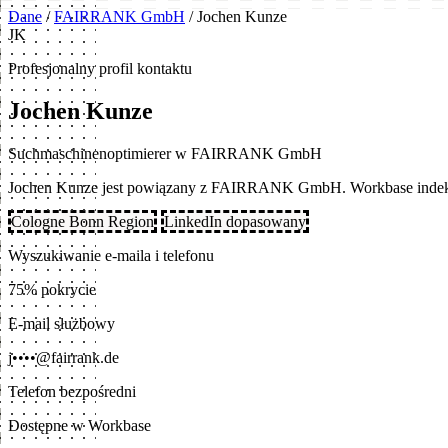
Dane
/
FAIRRANK GmbH
/
Jochen Kunze
JK
Profesjonalny profil kontaktu
Jochen Kunze
Suchmaschinenoptimierer w FAIRRANK GmbH
Jochen Kunze jest powiązany z FAIRRANK GmbH. Workbase indeksu
Cologne Bonn Region
LinkedIn dopasowany
Wyszukiwanie e-maila i telefonu
75% pokrycie
E-mail służbowy
j••••@fairrank.de
Telefon bezpośredni
Dostępne w Workbase