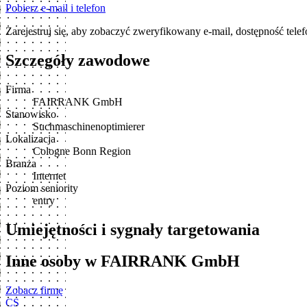
Pobierz e-mail i telefon
Zarejestruj się, aby zobaczyć zweryfikowany e-mail, dostępność tele
Szczegóły zawodowe
Firma
FAIRRANK GmbH
Stanowisko
Suchmaschinenoptimierer
Lokalizacja
Cologne Bonn Region
Branża
Internet
Poziom seniority
entry
Umiejętności i sygnały targetowania
Inne osoby w FAIRRANK GmbH
Zobacz firmę
CS