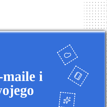
maile i
wojego