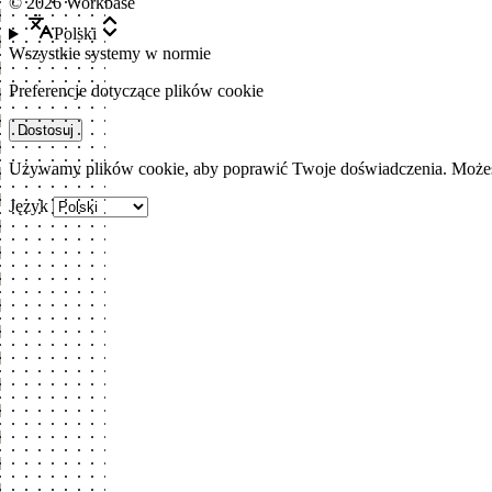
©
2026
Workbase
Polski
Wszystkie systemy w normie
Preferencje dotyczące plików cookie
Dostosuj
Używamy plików cookie, aby poprawić Twoje doświadczenia. Możesz
Język