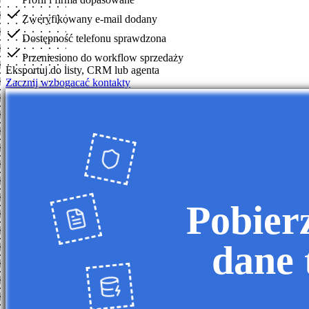
Zweryfikowany e-mail dodany
Dostępność telefonu sprawdzona
Przeniesiono do workflow sprzedaży
Eksportuj do listy, CRM lub agenta
Zacznij wzbogacać kontakty
Pobier
dane 