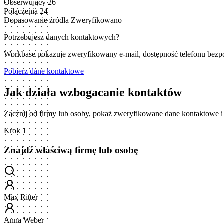
Obserwujący
26
Połączenia
24
Dopasowanie źródła
Zweryfikowano
Potrzebujesz danych kontaktowych?
Workbase pokazuje zweryfikowany e-mail, dostępność telefonu bezp
Pobierz dane kontaktowe
Jak działa wzbogacanie kontaktów
Zacznij od firmy lub osoby, pokaż zweryfikowane dane kontaktowe 
Krok 1
Znajdź właściwą firmę lub osobę
Max Ritter
Anna Weber