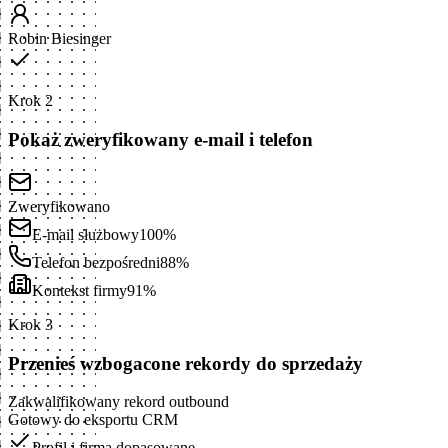
Robin Biesinger
Krok 2
Pokaż zweryfikowany e-mail i telefon
Zweryfikowano
E-mail służbowy
100%
Telefon bezpośredni
88%
Kontekst firmy
91%
Krok 3
Przenieś wzbogacone rekordy do sprzedaży
Zakwalifikowany rekord outbound
Gotowy do eksportu CRM
Profil i firma dopasowane