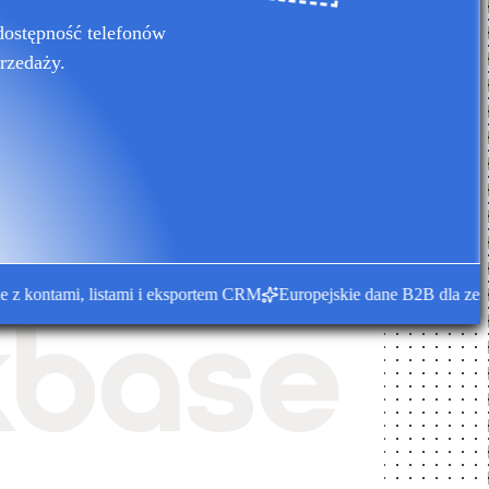
dostępność telefonów
rzedaży.
ontami, listami i eksportem CRM
Europejskie dane B2B dla zespołó