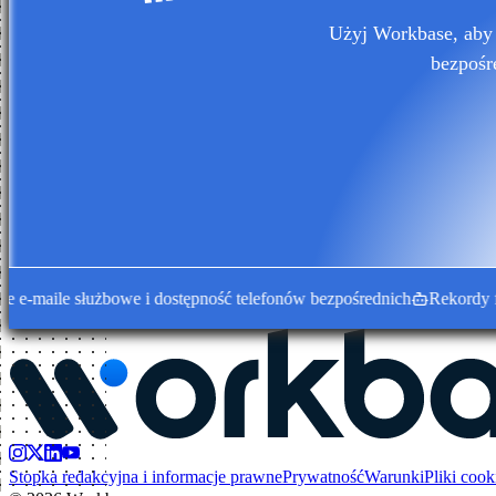
Użyj Workbase, aby 
bezpośr
ile służbowe i dostępność telefonów bezpośrednich
Rekordy firm 
Stopka redakcyjna i informacje prawne
Prywatność
Warunki
Pliki cook