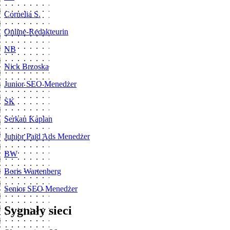
Cornelia S.
Online-Redakteurin
NB
Nick Brzoska
Junior SEO Menedżer
SK
Serkan Kaplan
Junior Paid Ads Menedżer
BW
Boris Wartenberg
Senior SEO Menedżer
Sygnały sieci