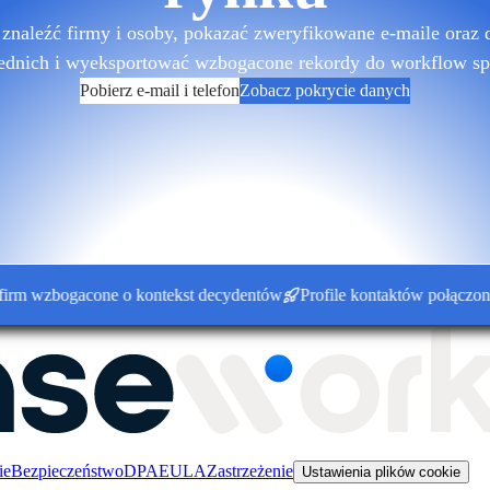
znaleźć firmy i osoby, pokazać zweryfikowane e-maile oraz 
ednich i wyeksportować wzbogacone rekordy do workflow sp
Pobierz e-mail i telefon
Zobacz pokrycie danych
wzbogacone o kontekst decydentów
Profile kontaktów połączone z k
ie
Bezpieczeństwo
DPA
EULA
Zastrzeżenie
Ustawienia plików cookie