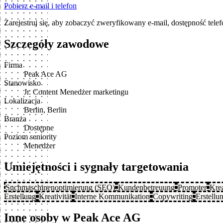
Pobierz e-mail i telefon
Zarejestruj się, aby zobaczyć zweryfikowany e-mail, dostępność tele
Szczegóły zawodowe
Firma
Peak Ace AG
Stanowisko
Jr. Content Menedżer marketingu
Lokalizacja
Berlin, Berlin
Branża
Dostępne
Poziom seniority
Menedżer
Umiejętności i sygnały targetowania
Suchmaschinenoptimierung (SEO)
Kundenbetreuung
Promoter
Krea
Erstellung
Kreativität
Interne Kommunikation
Copywriting
Erstell
Inne osoby w Peak Ace AG