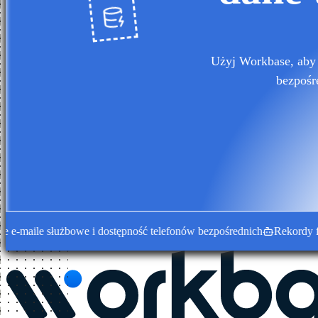
Użyj Workbase, aby 
bezpośr
ile służbowe i dostępność telefonów bezpośrednich
Rekordy firm w