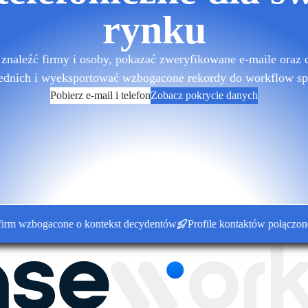
rynku
znaleźć firmy i osoby, pokazać zweryfikowane e-maile oraz 
ednich i wyeksportować wzbogacone rekordy do workflow sp
Pobierz e-mail i telefon
Zobacz pokrycie danych
zbogacone o kontekst decydentów
Profile kontaktów połączone z k