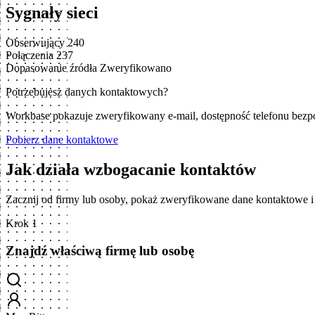
Sygnały sieci
Obserwujący
240
Połączenia
237
Dopasowanie źródła
Zweryfikowano
Potrzebujesz danych kontaktowych?
Workbase pokazuje zweryfikowany e-mail, dostępność telefonu bezp
Pobierz dane kontaktowe
Jak działa wzbogacanie kontaktów
Zacznij od firmy lub osoby, pokaż zweryfikowane dane kontaktowe 
Krok 1
Znajdź właściwą firmę lub osobę