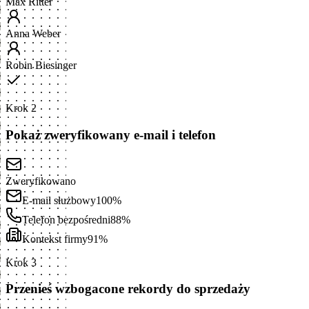
Max Ritter
Anna Weber
Robin Biesinger
Krok 2
Pokaż zweryfikowany e-mail i telefon
Zweryfikowano
E-mail służbowy
100%
Telefon bezpośredni
88%
Kontekst firmy
91%
Krok 3
Przenieś wzbogacone rekordy do sprzedaży