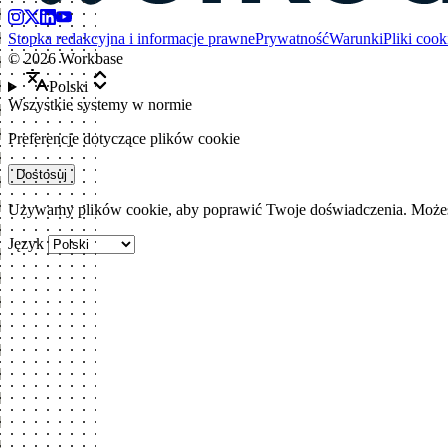
Stopka redakcyjna i informacje prawne
Prywatność
Warunki
Pliki cook
©
2026
Workbase
Polski
Wszystkie systemy w normie
Preferencje dotyczące plików cookie
Dostosuj
Używamy plików cookie, aby poprawić Twoje doświadczenia. Możesz
Język