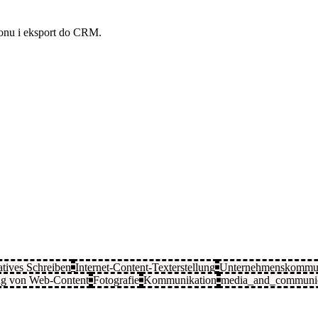
fonu i eksport do CRM.
tives Schreiben
Internet-Content-Texterstellung
Unternehmenskommun
ung von Web-Content
Fotografie
Kommunikation
media_and_communic