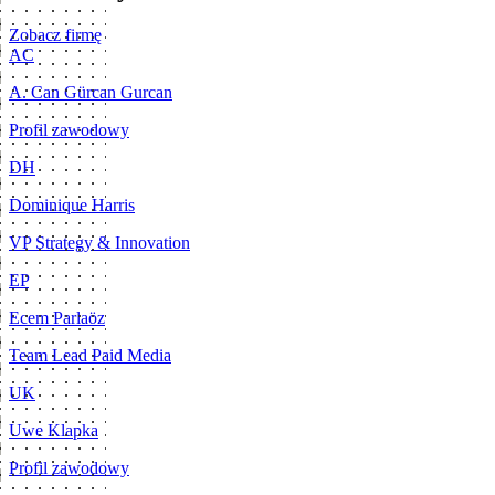
Zobacz firmę
AC
A. Can Gürcan Gurcan
Profil zawodowy
DH
Dominique Harris
VP Strategy & Innovation
EP
Ecem Parlaöz
Team Lead Paid Media
UK
Uwe Klapka
Profil zawodowy