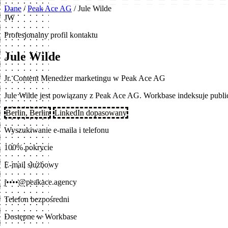
Dane
/
Peak Ace AG
/
Jule Wilde
JW
Profesjonalny profil kontaktu
Jule Wilde
Jr. Content Menedżer marketingu w Peak Ace AG
Jule Wilde jest powiązany z Peak Ace AG. Workbase indeksuje pub
Berlin, Berlin
LinkedIn dopasowany
Wyszukiwanie e-maila i telefonu
100% pokrycie
E-mail służbowy
j••••@peakace.agency
Telefon bezpośredni
Dostępne w Workbase