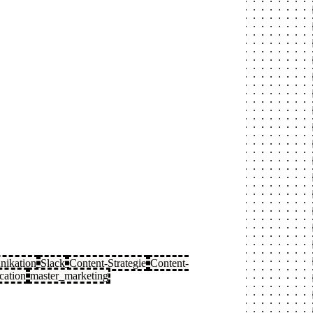
ikation
Slack
Content-Strategie
Content-
ation
master_marketing