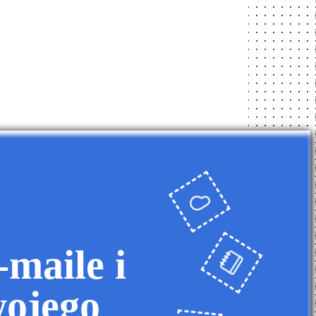
maile i
wojego