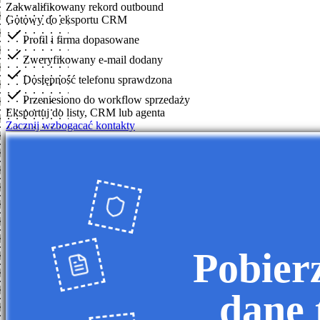
Zakwalifikowany rekord outbound
Gotowy do eksportu CRM
Profil i firma dopasowane
Zweryfikowany e-mail dodany
Dostępność telefonu sprawdzona
Przeniesiono do workflow sprzedaży
Eksportuj do listy, CRM lub agenta
Zacznij wzbogacać kontakty
Pobier
dane 