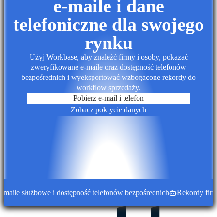
e-maile i dane
telefoniczne dla swojego
rynku
Użyj Workbase, aby znaleźć firmy i osoby, pokazać
zweryfikowane e-maile oraz dostępność telefonów
bezpośrednich i wyeksportować wzbogacone rekordy do
workflow sprzedaży.
Pobierz e-mail i telefon
Zobacz pokrycie danych
ile służbowe i dostępność telefonów bezpośrednich
Rekordy firm 