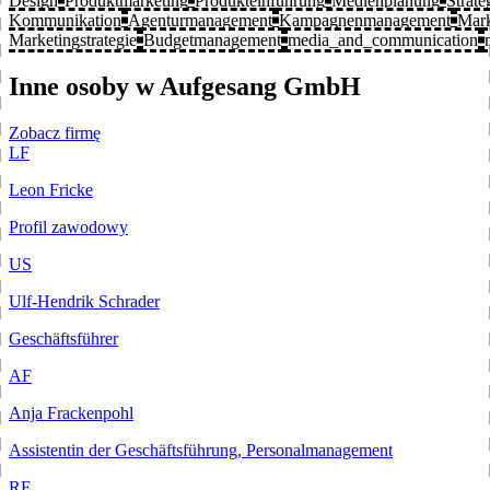
Design
Produktmarketing
Produkteinführung
Medienplanung
Strate
Kommunikation
Agenturmanagement
Kampagnenmanagement
Mark
Marketingstrategie
Budgetmanagement
media_and_communication
Inne osoby w Aufgesang GmbH
Zobacz firmę
LF
Leon Fricke
Profil zawodowy
US
Ulf-Hendrik Schrader
Geschäftsführer
AF
Anja Frackenpohl
Assistentin der Geschäftsführung, Personalmanagement
RE