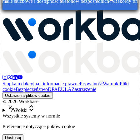
ile służbowe i dostępność telefonów bezpośrednich
Rekordy firm w
Stopka redakcyjna i informacje prawne
Prywatność
Warunki
Pliki
cookie
Bezpieczeństwo
DPA
EULA
Zastrzeżenie
Ustawienia plików cookie
©
2026
Workbase
Polski
Wszystkie systemy w normie
Preferencje dotyczące plików cookie
Dostosuj