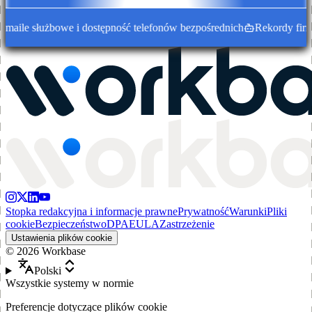
ile służbowe i dostępność telefonów bezpośrednich
Rekordy firm 
Stopka redakcyjna i informacje prawne
Prywatność
Warunki
Pliki
cookie
Bezpieczeństwo
DPA
EULA
Zastrzeżenie
Ustawienia plików cookie
©
2026
Workbase
Polski
Wszystkie systemy w normie
Preferencje dotyczące plików cookie