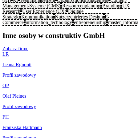
(KI)
AI
Teammanagement
Organisationsmanagement
Content-
Management-Systeme (CMS)
Ressourcenplanung
Branding
UX
Research
User Experience (UX)
Digitale
Strategie
Kommunikation
Nutzerzentriertes Design
E-
Commerce
information_technology
entrepreneurship
master_informa
Inne osoby w construktiv GmbH
Zobacz firmę
LR
Leana Rgnonti
Profil zawodowy
OP
Olaf Pleines
Profil zawodowy
FH
Franziska Hartmann
Profil zawodowy