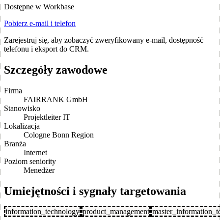
Dostępne w Workbase
Pobierz e-mail i telefon
Zarejestruj się, aby zobaczyć zweryfikowany e-mail, dostępność
telefonu i eksport do CRM.
Szczegóły zawodowe
Firma
FAIRRANK GmbH
Stanowisko
Projektleiter IT
Lokalizacja
Cologne Bonn Region
Branża
Internet
Poziom seniority
Menedżer
Umiejętności i sygnały targetowania
information_technology
product_management
master_information_t