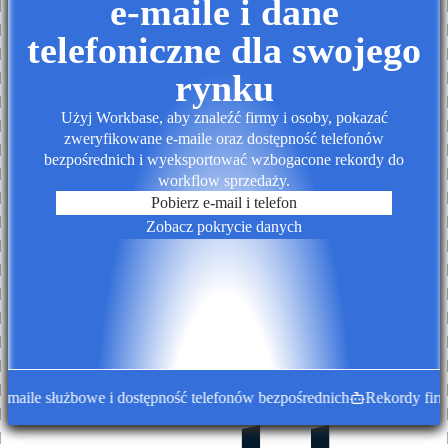
e-maile i dane
telefoniczne dla swojego
rynku
Użyj Workbase, aby znaleźć firmy i osoby, pokazać
zweryfikowane e-maile oraz dostępność telefonów
bezpośrednich i wyeksportować wzbogacone rekordy do
workflow sprzedaży.
Pobierz e-mail i telefon
Zobacz pokrycie danych
ile służbowe i dostępność telefonów bezpośrednich
Rekordy firm w