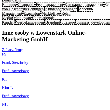
Strategische
Beratung
Channable
Feedmanagement
Kampagnenmanagement
Sch
von Geschäftsbeziehungen
Kundenbeziehungen
Account-
Management
Expansion
Marktplätze
Retail
Media
Middleware
Internationale
Kunden
Werbekampagnen
Branding
Strategie
business_developmen
Inne osoby w Löwenstark Online-
Marketing GmbH
Zobacz firmę
FS
Frank Sterzinsky
Profil zawodowy
KT
Kim T.
Profil zawodowy
NH