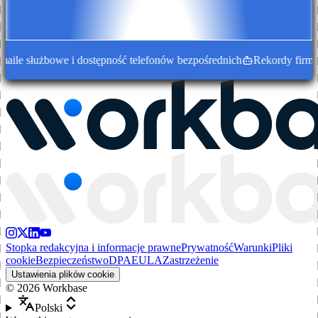
 służbowe i dostępność telefonów bezpośrednich
Rekordy firm wzb
Stopka redakcyjna i informacje prawne
Prywatność
Warunki
Pliki
cookie
Bezpieczeństwo
DPA
EULA
Zastrzeżenie
Ustawienia plików cookie
©
2026
Workbase
Polski