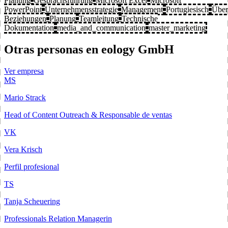
Planung
Gesprächsführung
Microsoft Excel
Microsoft
PowerPoint
Unternehmensstrategie
Management
Portugiesisch
Über
Beziehungen
Planung
Teamleitung
Technische
Dokumentation
media_and_communication
master_marketing
Otras personas en eology GmbH
Ver empresa
MS
Mario Strack
Head of Content Outreach & Responsable de ventas
VK
Vera Krisch
Perfil profesional
TS
Tanja Scheuering
Professionals Relation Managerin