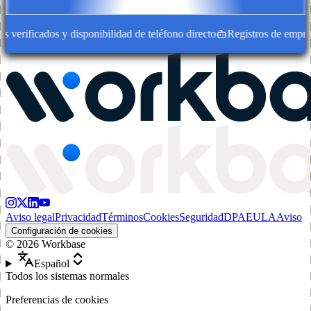
erificados y disponibilidad de teléfono directo
Registros de empresa 
Aviso legal
Privacidad
Términos
Cookies
Seguridad
DPA
EULA
Aviso
Configuración de cookies
©
2026
Workbase
Español
Todos los sistemas normales
Preferencias de cookies