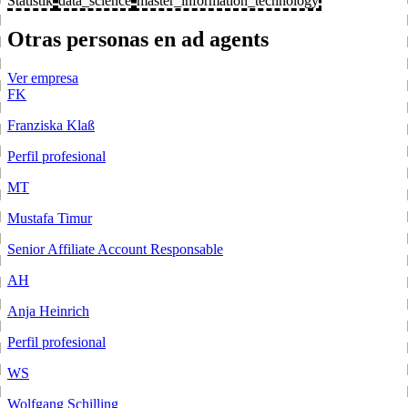
Statistik
data_science
master_information_technology
Otras personas en ad agents
Ver empresa
FK
Franziska Klaß
Perfil profesional
MT
Mustafa Timur
Senior Affiliate Account Responsable
AH
Anja Heinrich
Perfil profesional
WS
Wolfgang Schilling