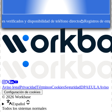
 verificados y disponibilidad de teléfono directo
Registros de empres
Aviso legal
Privacidad
Términos
Cookies
Seguridad
DPA
EULA
Aviso
Configuración de cookies
©
2026
Workbase
Español
Todos los sistemas normales