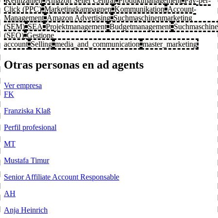
Kennzahlen
Amazon Seller Central
Produktmanagement
Pay-per-
Click (PPC)
Marketingkampagnen
Kommunikation
Account-
Management
Amazon Advertising
Suchmaschinenmarketing
(SEM)
SEA
Projektmanagement
Budgetmanagement
Suchmaschine
(SEO)
Gestione
account
Selling
media_and_communication
master_marketing
Otras personas en ad agents
Ver empresa
FK
Franziska Klaß
Perfil profesional
MT
Mustafa Timur
Senior Affiliate Account Responsable
AH
Anja Heinrich