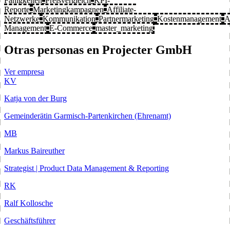
Fähigkeiten
Preisvergleich
KPI-
Reporte
Marketingkampagnen
Affiliate-
Netzwerke
Kommunikation
Partnermarketing
Kostenmanagement
A
Management
E-Commerce
master_marketing
Otras personas en Projecter GmbH
Ver empresa
KV
Katja von der Burg
Gemeinderätin Garmisch-Partenkirchen (Ehrenamt)
MB
Markus Baireuther
Strategist | Product Data Management & Reporting
RK
Ralf Kollosche
Geschäftsführer