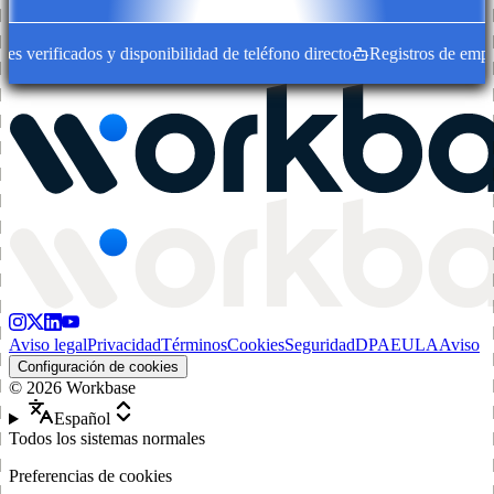
 verificados y disponibilidad de teléfono directo
Registros de empresa
Aviso legal
Privacidad
Términos
Cookies
Seguridad
DPA
EULA
Aviso
Configuración de cookies
©
2026
Workbase
Español
Todos los sistemas normales
Preferencias de cookies