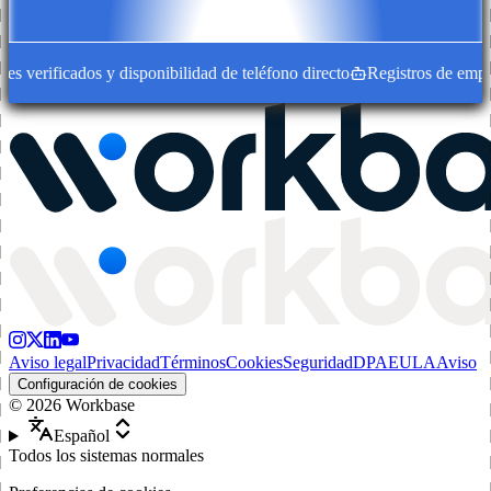
 verificados y disponibilidad de teléfono directo
Registros de empresa
Aviso legal
Privacidad
Términos
Cookies
Seguridad
DPA
EULA
Aviso
Configuración de cookies
©
2026
Workbase
Español
Todos los sistemas normales