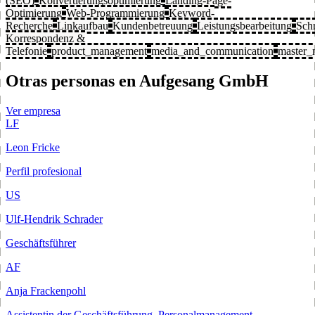
(SEO)
Konvertierungsoptimierung
Landing-Page-
Optimierung
Web-Programmierung
Keyword-
Recherche
Linkaufbau
Kundenbetreuung
Leistungsbearbeitung
Schr
Korrespondenz &
Telefonie
product_management
media_and_communication
master_
Otras personas en Aufgesang GmbH
Ver empresa
LF
Leon Fricke
Perfil profesional
US
Ulf-Hendrik Schrader
Geschäftsführer
AF
Anja Frackenpohl
Assistentin der Geschäftsführung, Personalmanagement