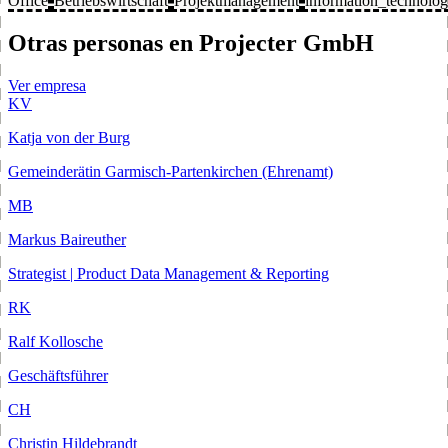
Office
Betriebswirtschaft
Projektmanagement
information_technolo
Otras personas en Projecter GmbH
Ver empresa
KV
Katja von der Burg
Gemeinderätin Garmisch-Partenkirchen (Ehrenamt)
MB
Markus Baireuther
Strategist | Product Data Management & Reporting
RK
Ralf Kollosche
Geschäftsführer
CH
Christin Hildebrandt