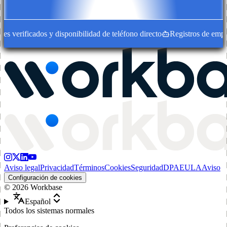
 verificados y disponibilidad de teléfono directo
Registros de empresa
Aviso legal
Privacidad
Términos
Cookies
Seguridad
DPA
EULA
Aviso
Configuración de cookies
©
2026
Workbase
Español
Todos los sistemas normales