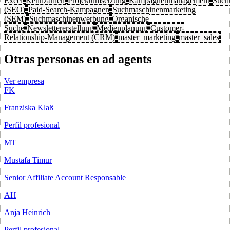
Excel
Kennzahlen
Projektumsetzung
Kampagnenmanagement
Such
(SEO)
Paid-Search-Kampagnen
Suchmaschinenmarketing
(SEM)
Suchmaschinenwerbung
Organische
Suche
Newslettererstellung
Medienplanung
Customer-
Relationship-Management (CRM)
master_marketing
master_sales
Otras personas en ad agents
Ver empresa
FK
Franziska Klaß
Perfil profesional
MT
Mustafa Timur
Senior Affiliate Account Responsable
AH
Anja Heinrich
Perfil profesional