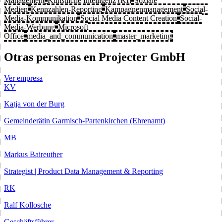
Management
Künstliche Intelligenz (KI)
Soziale
Medien
Kennzahlen-Reporting
Kampagnenmanagement
Social-
Media-Kommunikation
Social Media Content Creation
Social-
Media-Werbung
Microsoft
Office
media_and_communication
master_marketing
Otras personas en Projecter GmbH
Ver empresa
KV
Katja von der Burg
Gemeinderätin Garmisch-Partenkirchen (Ehrenamt)
MB
Markus Baireuther
Strategist | Product Data Management & Reporting
RK
Ralf Kollosche
Geschäftsführer