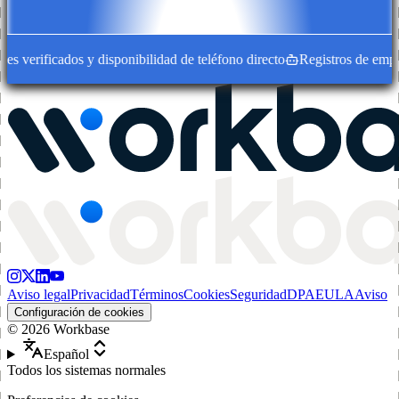
 verificados y disponibilidad de teléfono directo
Registros de empres
Aviso legal
Privacidad
Términos
Cookies
Seguridad
DPA
EULA
Aviso
Configuración de cookies
©
2026
Workbase
Español
Todos los sistemas normales