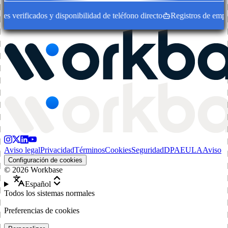
 verificados y disponibilidad de teléfono directo
Registros de empresa
Aviso legal
Privacidad
Términos
Cookies
Seguridad
DPA
EULA
Aviso
Configuración de cookies
©
2026
Workbase
Español
Todos los sistemas normales
Preferencias de cookies