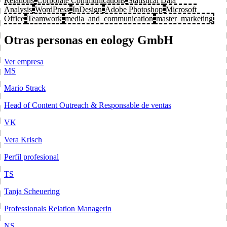
Relations
Corporate Communications
Statistical Data
Analysis
WordPress
InDesign
Adobe Photoshop
Microsoft
Office
Teamwork
media_and_communication
master_marketing
Otras personas en eology GmbH
Ver empresa
MS
Mario Strack
Head of Content Outreach & Responsable de ventas
VK
Vera Krisch
Perfil profesional
TS
Tanja Scheuering
Professionals Relation Managerin
NS