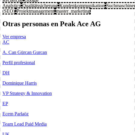
Recherche
Google
Analytics
Qualitätssicherung
Kundenkommunikation
Suchmaschinen
(SEO)
Projektmanagement
master_marketing
Otras personas en Peak Ace AG
Ver empresa
AC
A. Can Gürcan Gurcan
Perfil profesional
DH
Dominique Harris
VP Strategy & Innovation
EP
Ecem Parlaöz
Team Lead Paid Media
UK