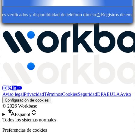
 verificados y disponibilidad de teléfono directo
Registros de empresa
Aviso legal
Privacidad
Términos
Cookies
Seguridad
DPA
EULA
Aviso
Configuración de cookies
©
2026
Workbase
Español
Todos los sistemas normales
Preferencias de cookies