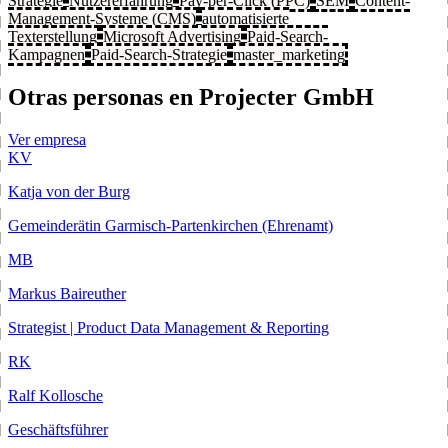
Strategie
Nutzererfahrung
Pay-per-Click (PPC)
SEM
Content-
Management-Systeme (CMS)
automatisierte
Texterstellung
Microsoft Advertising
Paid-Search-
Kampagnen
Paid-Search-Strategie
master_marketing
Otras personas en Projecter GmbH
Ver empresa
KV
Katja von der Burg
Gemeinderätin Garmisch-Partenkirchen (Ehrenamt)
MB
Markus Baireuther
Strategist | Product Data Management & Reporting
RK
Ralf Kollosche
Geschäftsführer