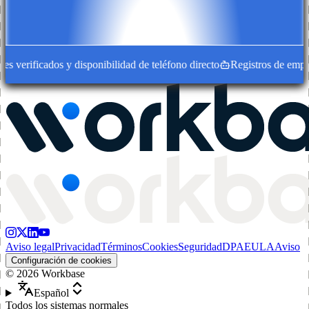
 verificados y disponibilidad de teléfono directo
Registros de empresa
Aviso legal
Privacidad
Términos
Cookies
Seguridad
DPA
EULA
Aviso
Configuración de cookies
©
2026
Workbase
Español
Todos los sistemas normales