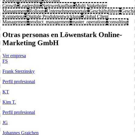
Kundenbeziehungen
Account
Growth
Leadership
Netzwerkaufbau
Multi Stakeholer
Management
Rollouts
Unternehmensportale
Geschäftsführer
Geschä
Kompetenz
Digitale Produktentwicklung
Global Client
Management
product_management
master_operations
consulting
Otras personas en Löwenstark Online-
Marketing GmbH
Ver empresa
FS
Frank Sterzinsky
Perfil profesional
KT
Kim T.
Perfil profesional
JG
Johannes Graichen