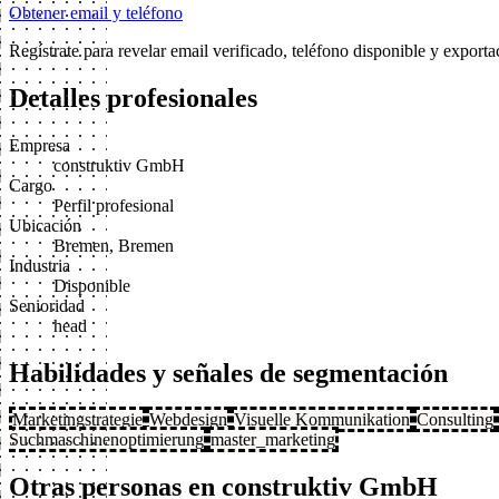
Obtener email y teléfono
Regístrate para revelar email verificado, teléfono disponible y expor
Detalles profesionales
Empresa
construktiv GmbH
Cargo
Perfil profesional
Ubicación
Bremen, Bremen
Industria
Disponible
Senioridad
head
Habilidades y señales de segmentación
Marketingstrategie
Webdesign
Visuelle Kommunikation
Consulting
Suchmaschinenoptimierung
master_marketing
Otras personas en construktiv GmbH