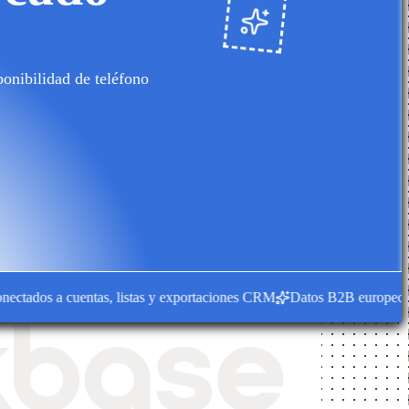
onibilidad de teléfono
ados a cuentas, listas y exportaciones CRM
Datos B2B europeos para