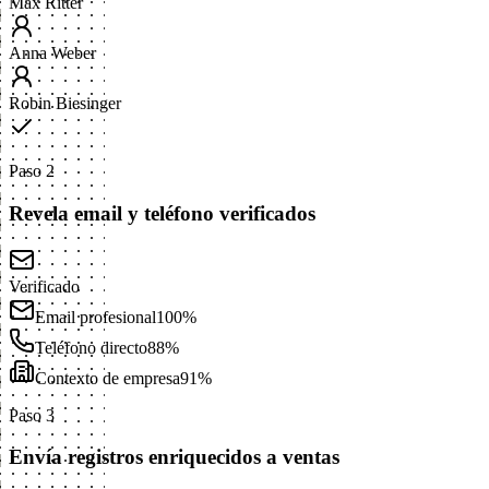
Max Ritter
Anna Weber
Robin Biesinger
Paso 2
Revela email y teléfono verificados
Verificado
Email profesional
100%
Teléfono directo
88%
Contexto de empresa
91%
Paso 3
Envía registros enriquecidos a ventas