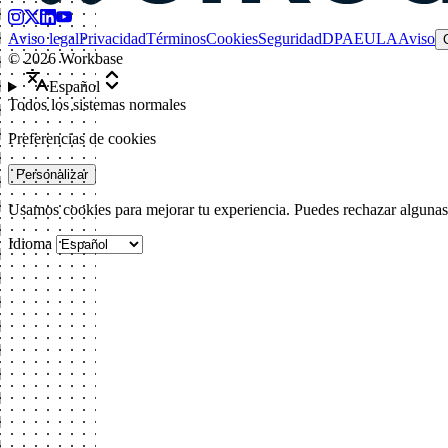
Aviso legal
Privacidad
Términos
Cookies
Seguridad
DPA
EULA
Aviso
©
2026
Workbase
Español
Todos los sistemas normales
Preferencias de cookies
Personalizar
Usamos cookies para mejorar tu experiencia. Puedes rechazar alguna
Idioma