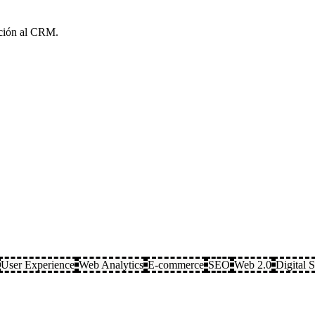
tación al CRM.
User Experience
Web Analytics
E-commerce
SEO
Web 2.0
Digital S