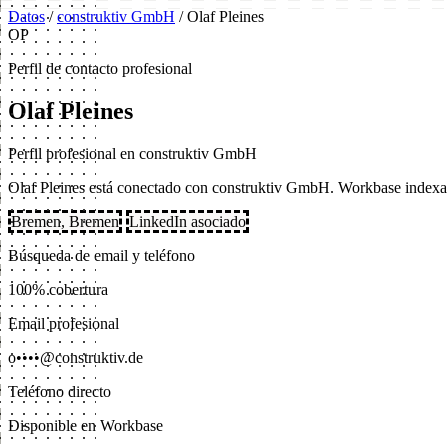
Datos
/
construktiv GmbH
/
Olaf Pleines
OP
Perfil de contacto profesional
Olaf Pleines
Perfil profesional en construktiv GmbH
Olaf Pleines está conectado con construktiv GmbH. Workbase indexa c
Bremen, Bremen
LinkedIn asociado
Búsqueda de email y teléfono
100% cobertura
Email profesional
o••••@construktiv.de
Teléfono directo
Disponible en Workbase