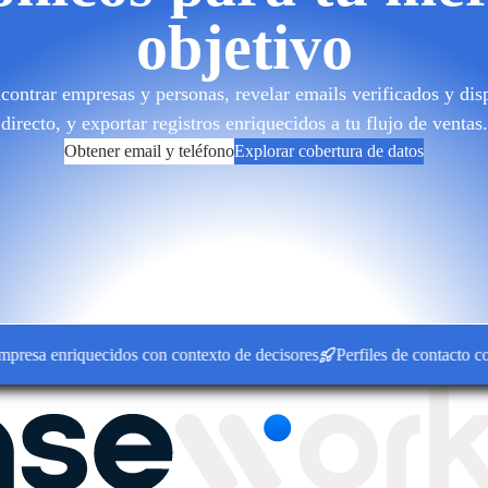
objetivo
ontrar empresas y personas, revelar emails verificados y disp
directo, y exportar registros enriquecidos a tu flujo de ventas.
Obtener email y teléfono
Explorar cobertura de datos
a enriquecidos con contexto de decisores
Perfiles de contacto conect