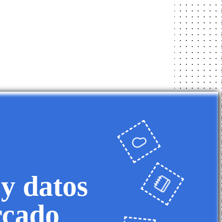
 y datos
rcado