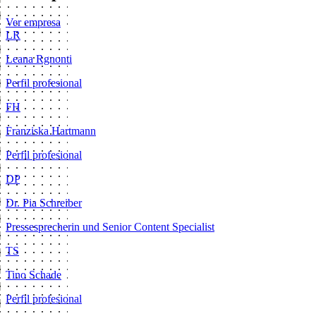
Ver empresa
LR
Leana Rgnonti
Perfil profesional
FH
Franziska Hartmann
Perfil profesional
DP
Dr. Pia Schreiber
Pressesprecherin und Senior Content Specialist
TS
Tino Schade
Perfil profesional