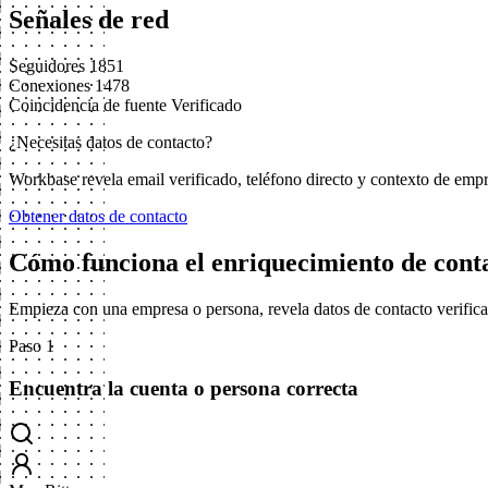
Señales de red
Seguidores
1851
Conexiones
1478
Coincidencia de fuente
Verificado
¿Necesitas datos de contacto?
Workbase revela email verificado, teléfono directo y contexto de emp
Obtener datos de contacto
Cómo funciona el enriquecimiento de cont
Empieza con una empresa o persona, revela datos de contacto verifica
Paso 1
Encuentra la cuenta o persona correcta