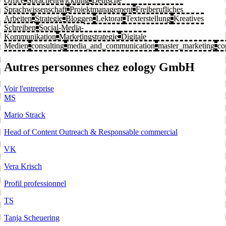
Office
Sprachentwicklung
Deutsche
Sprachwissenschaft
Projektmanagement
Freiberufliches
Arbeiten
Strategie
Bloggen
Lektorat
Texterstellung
Kreatives
Schreiben
Social-Media-
Kommunikation
Marketingstrategie
Digitale
Medien
consulting
media_and_communication
master_marketing
co
Autres personnes chez eology GmbH
Voir l'entreprise
MS
Mario Strack
Head of Content Outreach & Responsable commercial
VK
Vera Krisch
Profil professionnel
TS
Tanja Scheuering