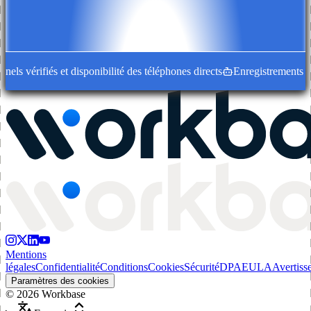
ls vérifiés et disponibilité des téléphones directs
Enregistrements d'en
Mentions
légales
Confidentialité
Conditions
Cookies
Sécurité
DPA
EULA
Avertiss
Paramètres des cookies
©
2026
Workbase