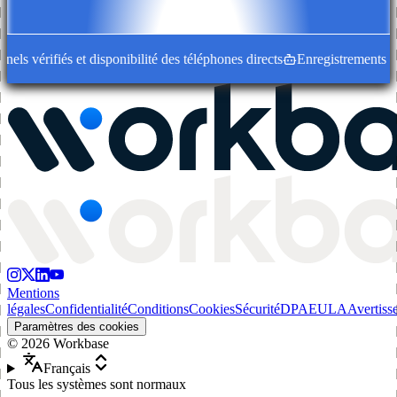
s vérifiés et disponibilité des téléphones directs
Enregistrements d'en
Mentions
légales
Confidentialité
Conditions
Cookies
Sécurité
DPA
EULA
Avertiss
Paramètres des cookies
©
2026
Workbase
Français
Tous les systèmes sont normaux