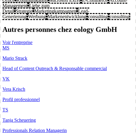
Office
Kommunikation
Microsoft Excel
E-Commerce
Account-
Management
Liebe zum
Detail
Strategie
Marketingkampagnen
Lead-
Generierung
Werbung
Markenentwicklung
consulting
consulting
Autres personnes chez eology GmbH
Voir l'entreprise
MS
Mario Strack
Head of Content Outreach & Responsable commercial
VK
Vera Krisch
Profil professionnel
TS
Tanja Scheuering
Professionals Relation Managerin