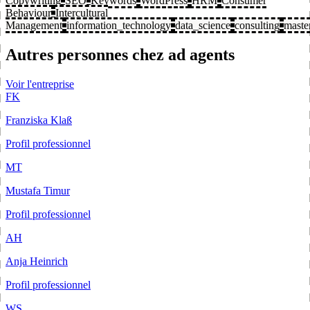
Copywriting
SEO
Keywords
WordPress
HRM
Consumer
Behaviour
Intercultural
Management
information_technology
data_science
consulting
maste
Autres personnes chez ad agents
Voir l'entreprise
FK
Franziska Klaß
Profil professionnel
MT
Mustafa Timur
Profil professionnel
AH
Anja Heinrich
Profil professionnel
WS