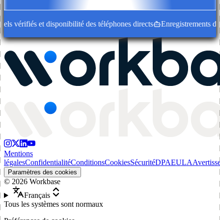
 vérifiés et disponibilité des téléphones directs
Enregistrements d'entr
Mentions
légales
Confidentialité
Conditions
Cookies
Sécurité
DPA
EULA
Avertiss
Paramètres des cookies
©
2026
Workbase
Français
Tous les systèmes sont normaux