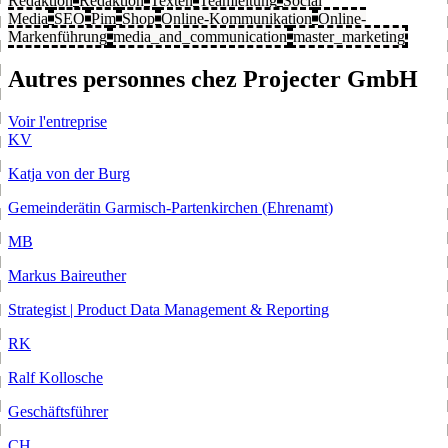
Redaktion
Redaktion
Texten
Teamleitung
Social
Media
SEO
Pim
Shop
Online-Kommunikation
Online-
Markenführung
media_and_communication
master_marketing
Autres personnes chez Projecter GmbH
Voir l'entreprise
KV
Katja von der Burg
Gemeinderätin Garmisch-Partenkirchen (Ehrenamt)
MB
Markus Baireuther
Strategist | Product Data Management & Reporting
RK
Ralf Kollosche
Geschäftsführer
CH