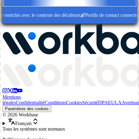
enrichis avec le contexte des décideurs
Profils de contact connectés 
Mentions
légales
Confidentialité
Conditions
Cookies
Sécurité
DPA
EULA
Avertiss
Paramètres des cookies
©
2026
Workbase
Français
Tous les systèmes sont normaux