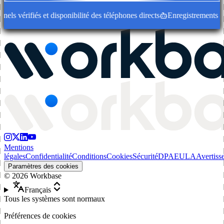
s vérifiés et disponibilité des téléphones directs
Enregistrements d'en
Mentions
légales
Confidentialité
Conditions
Cookies
Sécurité
DPA
EULA
Avertiss
Paramètres des cookies
©
2026
Workbase
Français
Tous les systèmes sont normaux
Préférences de cookies