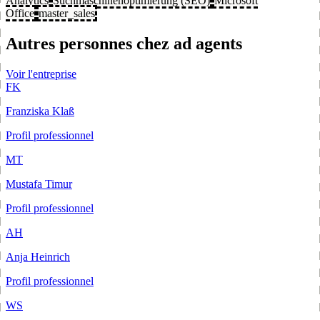
Analytics
Suchmaschinenoptimierung (SEO)
Microsoft
Office
master_sales
Autres personnes chez ad agents
Voir l'entreprise
FK
Franziska Klaß
Profil professionnel
MT
Mustafa Timur
Profil professionnel
AH
Anja Heinrich
Profil professionnel
WS