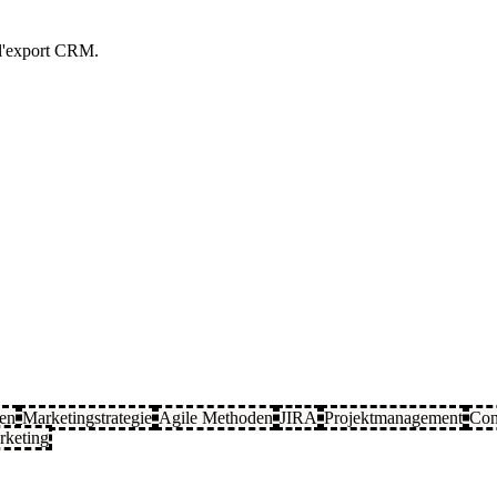
t l'export CRM.
ten
Marketingstrategie
Agile Methoden
JIRA
Projektmanagement
Con
rketing