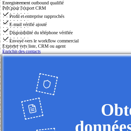
Enregistrement outbound qualifié
Prêt pour l'export CRM
Profil et entreprise rapprochés
E-mail vérifié ajouté
Disponibilité du téléphone vérifiée
Envoyé vers le workflow commercial
Exporter vers liste, CRM ou agent
Enrichir des contacts
Obte
données