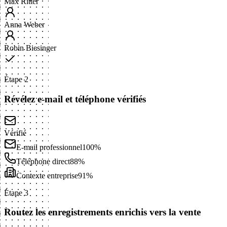
Max Ritter
Anna Weber
Robin Biesinger
Étape 2
Révélez e-mail et téléphone vérifiés
Vérifié
E-mail professionnel
100%
Téléphone direct
88%
Contexte entreprise
91%
Étape 3
Routez les enregistrements enrichis vers la vente