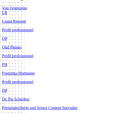
Voir l'entreprise
LR
Leana Rgnonti
Profil professionnel
OP
Olaf Pleines
Profil professionnel
FH
Franziska Hartmann
Profil professionnel
DP
Dr. Pia Schreiber
Pressesprecherin und Senior Content Specialist