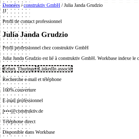
Données
/
construktiv GmbH
/
Julia Janda Grudzio
JJ
Profil de contact professionnel
Julia Janda Grudzio
Profil professionnel chez construktiv GmbH
Julia Janda Grudzio est lié à construktiv GmbH. Workbase indexe le con
Erfurt, Thuringe
LinkedIn associé
Recherche e-mail et téléphone
100% couverture
E-mail professionnel
j••••@construktiv.de
Téléphone direct
Disponible dans Workbase