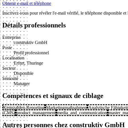
Obtenir e-mail et téléphone
Inscrivez-vous pour révéler l'e-mail vérifié, le téléphone disponible e
Détails professionnels
Entreprise
construktiv GmbH
Poste
Profil professionnel
Localisation
Erfurt, Thuringe
Secteur
Disponible
Séniorité
Manager
Compétences et signaux de ciblage
Kennzahlen-Reporting
Marketingmaßnahmen
Analytische Fähigkei
(CMS)
product_management
media_and_communication
master_ma
Autres personnes chez construktiv GmbH