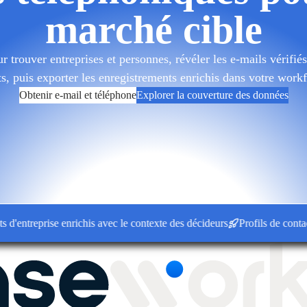
marché cible
 trouver entreprises et personnes, révéler les e-mails vérifiés 
ts, puis exporter les enregistrements enrichis dans votre wor
Obtenir e-mail et téléphone
Explorer la couverture des données
treprise enrichis avec le contexte des décideurs
Profils de contact co