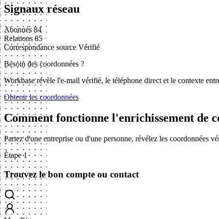
Signaux réseau
Abonnés
84
Relations
85
Correspondance source
Vérifié
Besoin des coordonnées ?
Workbase révèle l'e-mail vérifié, le téléphone direct et le contexte en
Obtenir les coordonnées
Comment fonctionne l'enrichissement de c
Partez d'une entreprise ou d'une personne, révélez les coordonnées vé
Étape 1
Trouvez le bon compte ou contact