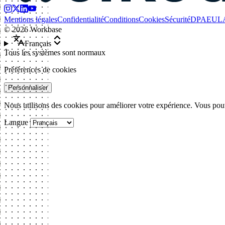
Mentions légales
Confidentialité
Conditions
Cookies
Sécurité
DPA
EUL
©
2026
Workbase
Français
Tous les systèmes sont normaux
Préférences de cookies
Personnaliser
Nous utilisons des cookies pour améliorer votre expérience. Vous pouv
Langue